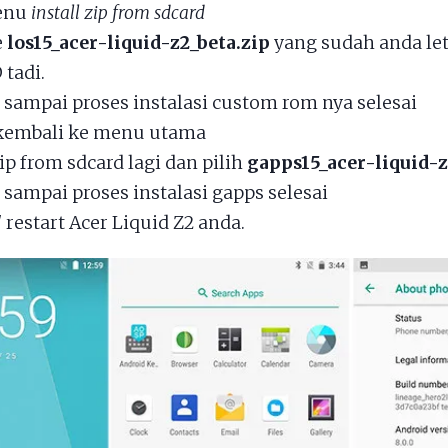
menu
install zip from sdcard
e
los15_acer-liquid-z2_beta.zip
yang sudah anda le
tadi.
sampai proses instalasi custom rom nya selesai
kembali ke menu utama
zip from sdcard lagi dan pilih
gapps15_acer-liquid-
sampai proses instalasi gapps selesai
 restart Acer Liquid Z2 anda.