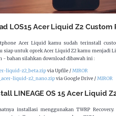
ad LOS15 Acer Liquid Z2 Custom
tphone Acer Liquid kamu sudah terinstall custo
u siap untuk oprek Acer Liquid Z2 kamu menjadi Li
 - bahan silahkan download dibawah ini :
er-liquid-z2_beta.zip
via Upfile /
MIROR
_acer-liquid-z2_nano.zip
via Google Drive /
MIROR
stall LINEAGE OS 15 Acer Liquid 
aatnya installasi menggunakan TWRP Recovery.