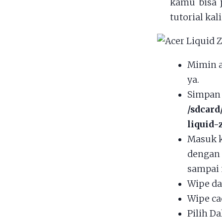
kamu bisa 
tutorial ka
Mimin 
ya.
Simpan 
/sdcard
liquid-
Masuk k
dengan
sampai 
Wipe da
Wipe ca
Pilih Da