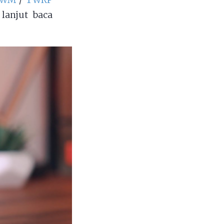
 CWM
/
TWRP
 lanjut baca