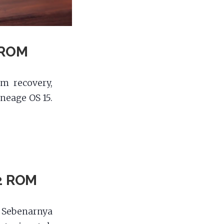
 ROM
m recovery,
neage OS 15.
Z2 ROM
 Sebenarnya