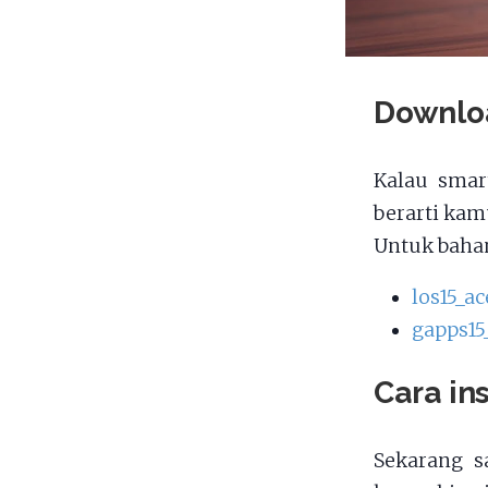
Downlo
Kalau smar
berarti kam
Untuk bahan
los15_ac
gapps15
Cara in
Sekarang s