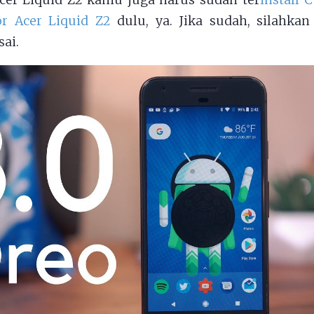
Acer Liquid Z2 kamu juga harus sudah ter
install
or Acer Liquid Z2
dulu, ya. Jika sudah, silahkan
sai.