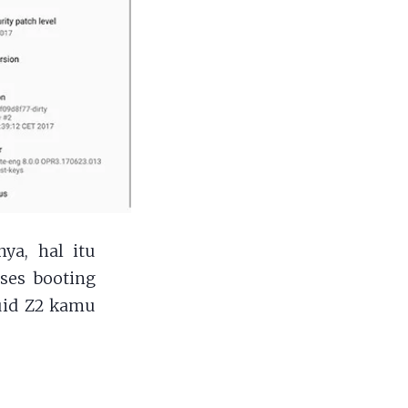
ya, hal itu
oses booting
uid Z2 kamu