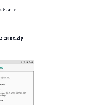
takkan di
z2_nano.zip