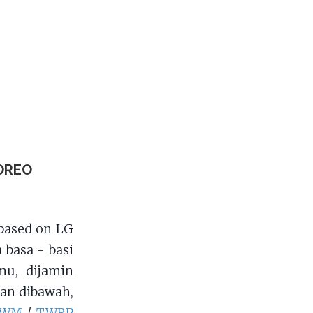
 OREO
based on LG
 basa - basi
mu, dijamin
an dibawah,