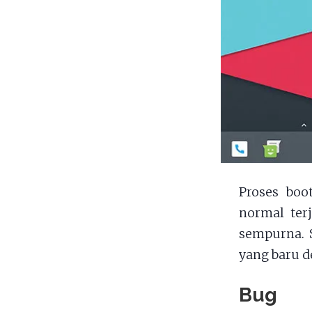
Proses boo
normal terj
sempurna. 
yang baru d
Bug