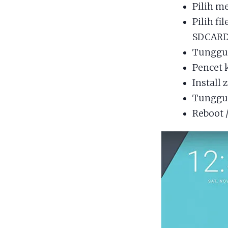
Pilih 
Pilih fil
SDCARD 
Tunggu 
Pencet 
Install 
Tunggu 
Reboot /