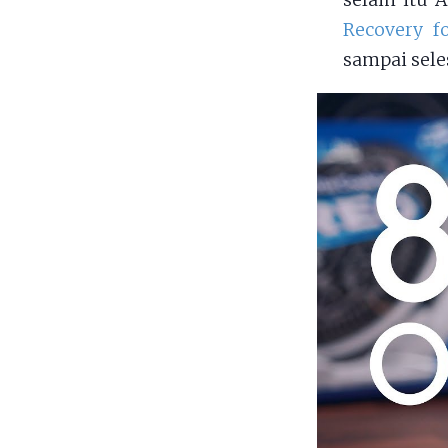
selain itu 
Recovery f
sampai sele