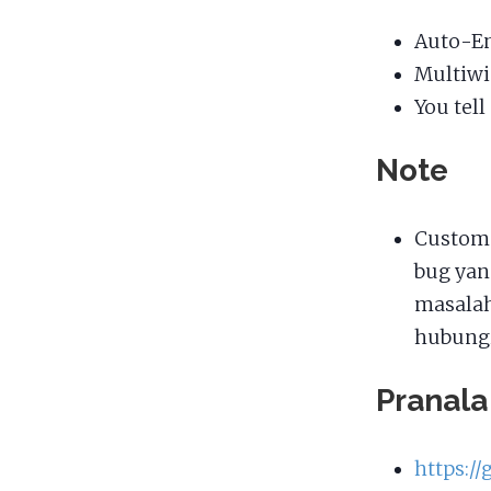
Auto-En
Multiw
You tel
Note
Custom 
bug yan
masalah
hubungi
Pranala
https:/