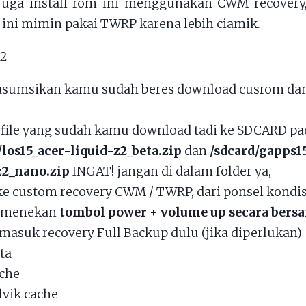
juga install rom ini menggunakan CWM recovery,
li ini mimin pakai TWRP karena lebih ciamik.
asumsikan kamu sudah beres download cusrom da
file yang sudah kamu download tadi ke SDCARD pad
/los15_acer-liquid-z2_beta.zip
dan
/sdcard/gapps1
z2_nano.zip
INGAT! jangan di dalam folder ya,
e custom recovery CWM / TWRP, dari ponsel kondis
 menekan
tombol power + volume up secara ber
masuk recovery Full Backup dulu (jika diperlukan)
ta
che
lvik cache