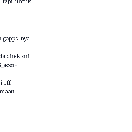
 tapi untuk
n gapps-nya
a direktori
5_acer-
i off
samaan