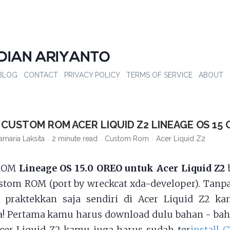
DIAN ARIYANTO
BLOG
CONTACT
PRIVACY POLICY
TERMS OF SERVICE
ABOUT
CUSTOM ROM ACER LIQUID Z2 LINEAGE OS 15
amaria Laksita
2 minute read
Custom Rom
Acer Liquid Z2
 ROM
Lineage OS 15.0 OREO untuk Acer Liquid Z2
tom ROM (port by wreckcat xda-developer). Tanpa
i praktekkan saja sendiri di Acer Liquid Z2 ka
a! Pertama kamu harus download dulu bahan - bah