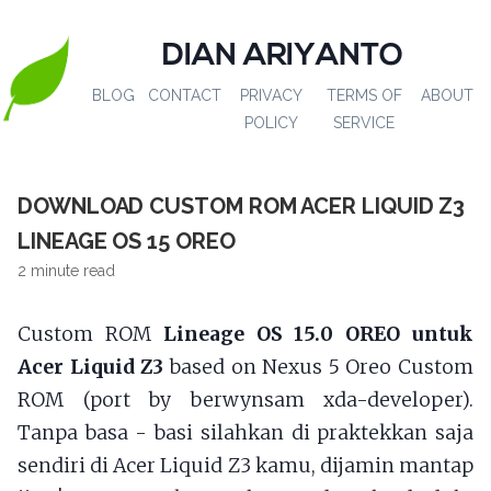
DIAN ARIYANTO
BLOG
CONTACT
PRIVACY
TERMS OF
ABOUT
POLICY
SERVICE
DOWNLOAD CUSTOM ROM ACER LIQUID Z3
LINEAGE OS 15 OREO
2 minute read
Custom ROM
Lineage OS 15.0 OREO untuk
Acer Liquid Z3
based on Nexus 5 Oreo Custom
ROM (port by berwynsam xda-developer).
Tanpa basa - basi silahkan di praktekkan saja
sendiri di Acer Liquid Z3 kamu, dijamin mantap