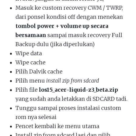
Masuk ke custom recovery CWM / TWRP,
dari ponsel kondisi off dengan menekan
tombol power + volume up secara
bersamaan
sampai masuk recovery Full
Backup dulu (jika diperlukan)
Wipe data
Wipe cache
Pilih Dalvik cache
Pilih menu
install zip from sdcard
Pilih file
los15_acer-liquid-z3_beta.zip
yang sudah anda letakkan di SDCARD tadi.
Tunggu sampai proses instalasi custom
rom nya selesai
Pencet kembali ke menu utama
Install zip from sdcard lagi dan pilih