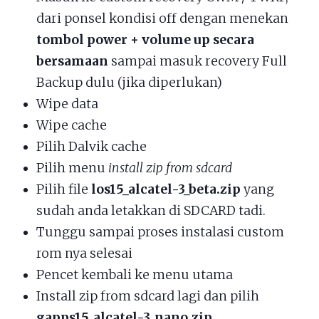
dari ponsel kondisi off dengan menekan
tombol power + volume up secara
bersamaan
sampai masuk recovery Full
Backup dulu (jika diperlukan)
Wipe data
Wipe cache
Pilih Dalvik cache
Pilih menu
install zip from sdcard
Pilih file
los15_alcatel-3_beta.zip
yang
sudah anda letakkan di SDCARD tadi.
Tunggu sampai proses instalasi custom
rom nya selesai
Pencet kembali ke menu utama
Install zip from sdcard lagi dan pilih
gapps15_alcatel-3_nano.zip