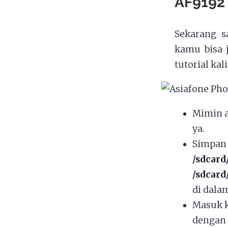
AF9192
Sekarang s
kamu bisa 
tutorial ka
Mimin 
ya.
Simpan 
/sdcard
/sdcard
di dalam
Masuk k
dengan