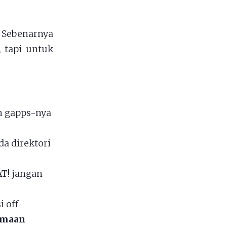
 Sebenarnya
 tapi untuk
n gapps-nya
a direktori
T! jangan
i off
samaan