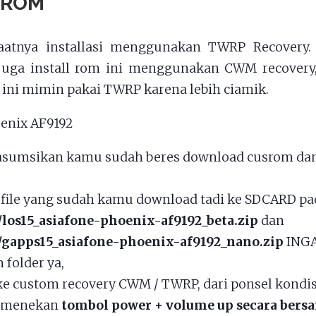
 ROM
aatnya installasi menggunakan TWRP Recovery.
juga install rom ini menggunakan CWM recovery,
li ini mimin pakai TWRP karena lebih ciamik.
asumsikan kamu sudah beres download cusrom da
file yang sudah kamu download tadi ke SDCARD pad
/los15_asiafone-phoenix-af9192_beta.zip
dan
/gapps15_asiafone-phoenix-af9192_nano.zip
INGA
 folder ya,
e custom recovery CWM / TWRP, dari ponsel kondis
 menekan
tombol power + volume up secara ber