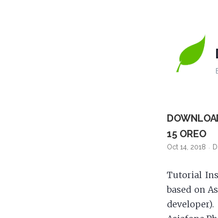
DOWNLOAD
15 OREO
Oct 14, 2018
D
Tutorial In
based on As
developer)