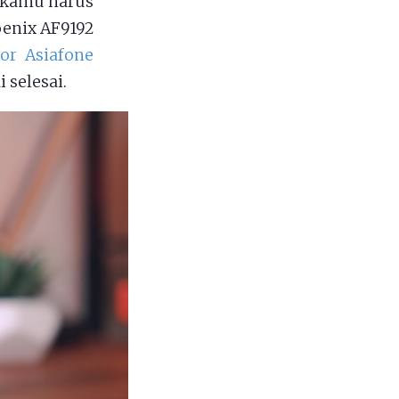
a kamu harus
oenix AF9192
or Asiafone
 selesai.