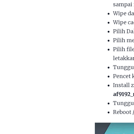
sampai 
Wipe da
Wipe ca
Pilih Da
Pilih 
Pilih fil
letakka
Tunggu 
Pencet 
Install 
af9192_
Tunggu 
Reboot 