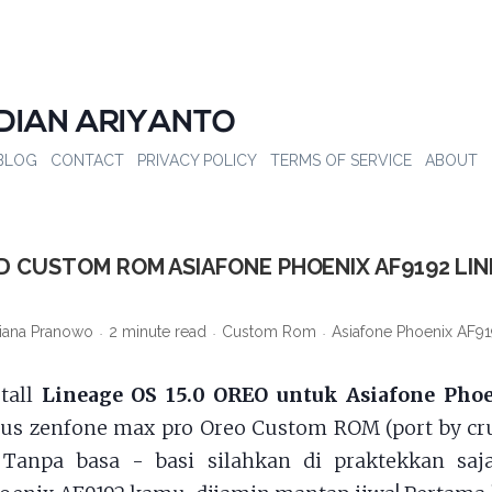
DIAN ARIYANTO
BLOG
CONTACT
PRIVACY POLICY
TERMS OF SERVICE
ABOUT
 CUSTOM ROM ASIAFONE PHOENIX AF9192 LIN
iana Pranowo
2 minute read
Custom Rom
Asiafone Phoenix AF9
stall
Lineage OS 15.0 OREO untuk Asiafone Pho
us zenfone max pro Oreo Custom ROM (port by cr
. Tanpa basa - basi silahkan di praktekkan saja