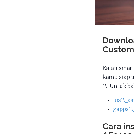
Downloa
Custom
Kalau smart
kamu siap u
15. Untuk b
los15_a
gapps15
Cara in