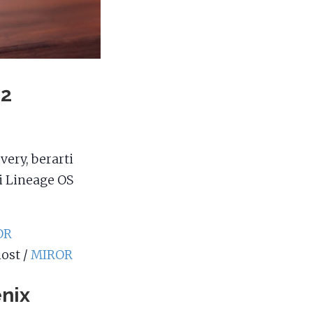
92
ery, berarti
i Lineage OS
OR
ost /
MIROR
enix