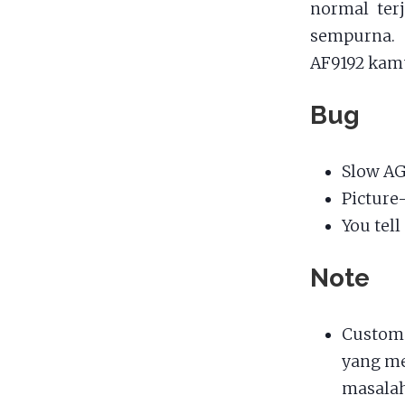
normal terj
sempurna. 
AF9192 kamu
Bug
Slow AG
Picture
You tel
Note
Custom 
yang me
masalah