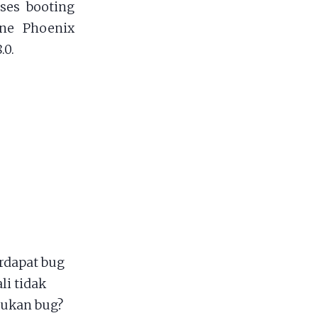
oses booting
one Phoenix
.0.
rdapat bug
li tidak
mukan bug?