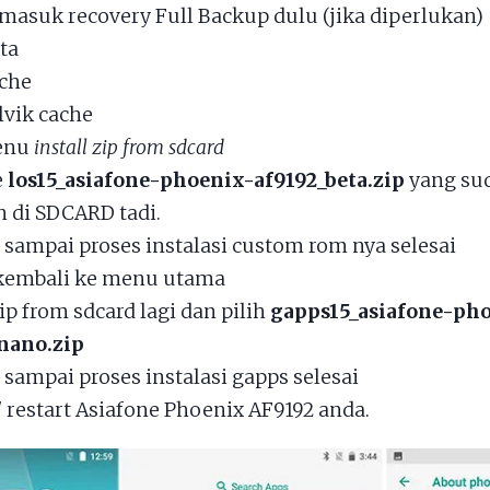
masuk recovery Full Backup dulu (jika diperlukan)
ta
che
lvik cache
menu
install zip from sdcard
e
los15_asiafone-phoenix-af9192_beta.zip
yang su
n di SDCARD tadi.
sampai proses instalasi custom rom nya selesai
kembali ke menu utama
zip from sdcard lagi dan pilih
gapps15_asiafone-ph
nano.zip
sampai proses instalasi gapps selesai
/ restart Asiafone Phoenix AF9192 anda.