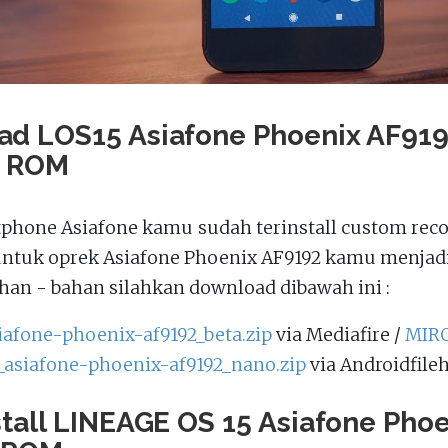
d LOS15 Asiafone Phoenix AF91
 ROM
phone Asiafone kamu sudah terinstall custom recov
ntuk oprek Asiafone Phoenix AF9192 kamu menjad
ahan - bahan silahkan download dibawah ini :
siafone-phoenix-af9192_beta.zip
via Mediafire /
MIR
_asiafone-phoenix-af9192_nano.zip
via Androidfileh
stall LINEAGE OS 15 Asiafone Pho