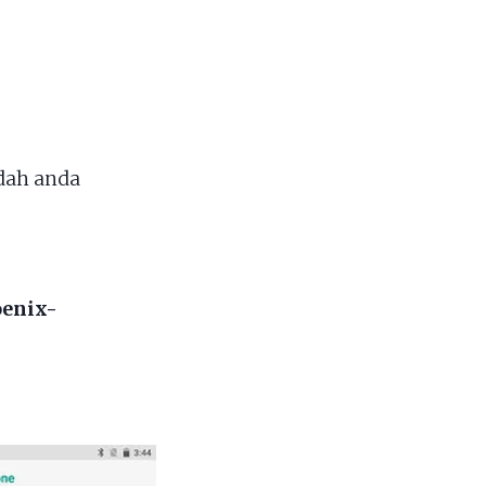
dah anda
oenix-