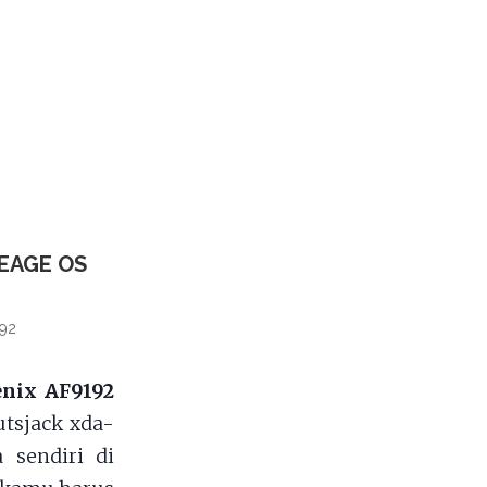
EAGE OS
192
enix AF9192
utsjack xda-
 sendiri di