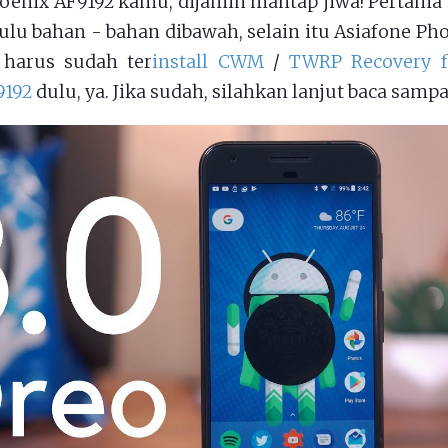
oenix AF9192 kamu, dijamin mantap jiwa! Pertam
lu bahan - bahan dibawah, selain itu Asiafone Ph
harus sudah ter
install CWM
/
TWRP Recovery f
9192
dulu, ya. Jika sudah, silahkan lanjut baca sampai