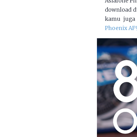
Asiafone Ph
download du
kamu juga 
Phoenix AF