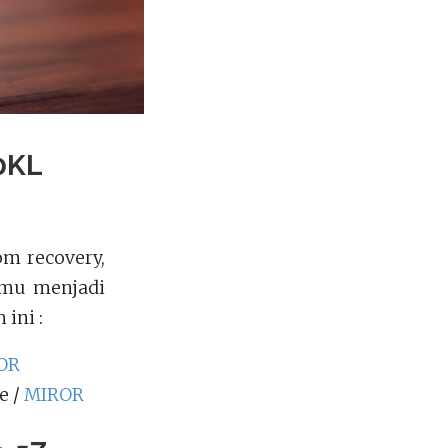
0KL
m recovery,
amu menjadi
ini :
OR
e /
MIROR