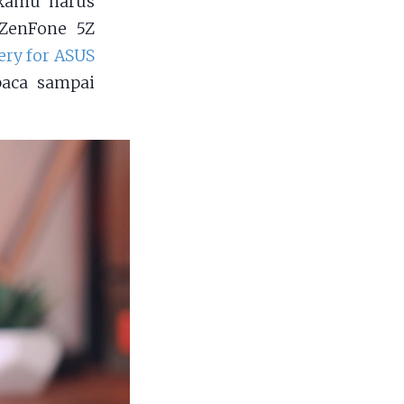
 kamu harus
 ZenFone 5Z
ry for ASUS
baca sampai