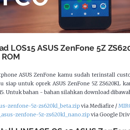
ad LOS15 ASUS ZenFone 5Z ZS62
 ROM
tphone ASUS ZenFone kamu sudah terinstall custo
mu siap untuk oprek ASUS ZenFone 5Z ZS620KL k
15. Untuk bahan - bahan silahkan download dibawah 
sus-zenfone-5z-zs620kl_beta.zip
via Mediafire /
MIR
_asus-zenfone-5z-zs620kl_nano.zip
via Google Driv