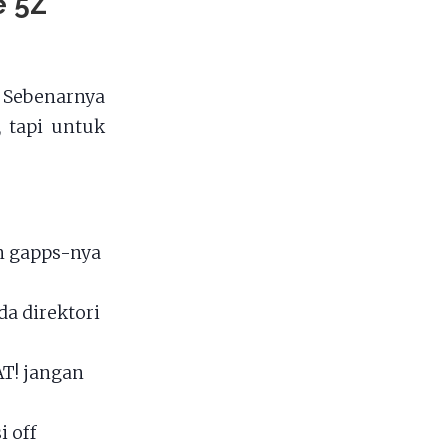
e 5Z
 Sebenarnya
 tapi untuk
n gapps-nya
a direktori
T! jangan
i off