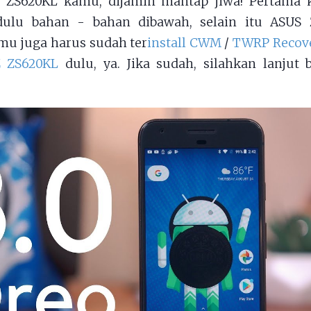
 ZS620KL kamu, dijamin mantap jiwa! Pertama
ulu bahan - bahan dibawah, selain itu ASUS
mu juga harus sudah ter
install CWM
/
TWRP Recove
Z ZS620KL
dulu, ya. Jika sudah, silahkan lanjut 