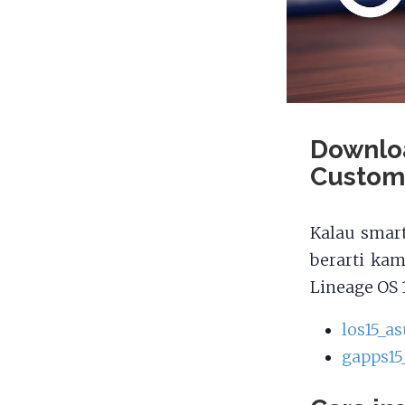
Downlo
Custom
Kalau smar
berarti ka
Lineage OS 
los15_a
gapps15