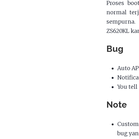
Proses boo
normal terj
sempurna. 
ZS620KL kam
Bug
Auto AP
Notific
You tel
Note
Custom 
bug yan