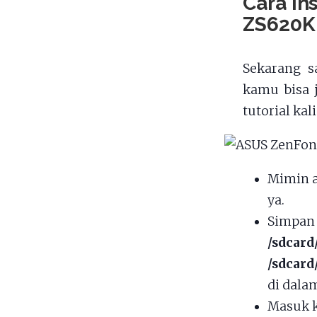
Cara in
ZS620K
Sekarang s
kamu bisa 
tutorial ka
Mimin 
ya.
Simpan 
/sdcard
/sdcard
di dalam
Masuk k