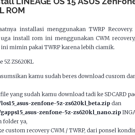
stall LINEAGE OS 15 ASUS ZenFon
L ROM
aatnya installasi menggunakan TWRP Recovery.
juga install rom ini menggunakan CWM recovery,
li ini mimin pakai TWRP karena lebih ciamik.
asumsikan kamu sudah beres download cusrom da
file yang sudah kamu download tadi ke SDCARD pad
/los15_asus-zenfone-5z-zs620kl_beta.zip
dan
/gapps15_asus-zenfone-5z-zs620kl_nano.zip
INGA
 folder ya,
e custom recovery CWM / TWRP, dari ponsel kondis