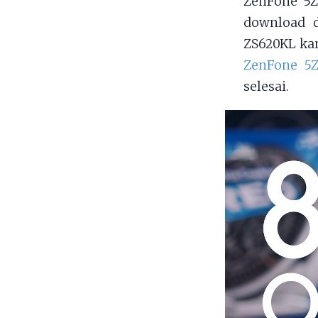
ZenFone 5Z
download d
ZS620KL ka
ZenFone 5
selesai.