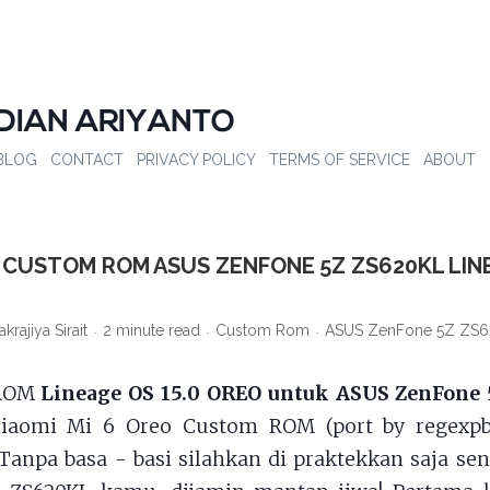
DIAN ARIYANTO
BLOG
CONTACT
PRIVACY POLICY
TERMS OF SERVICE
ABOUT
CUSTOM ROM ASUS ZENFONE 5Z ZS620KL LINE
akrajiya Sirait
2 minute read
Custom Rom
ASUS ZenFone 5Z ZS
 ROM
Lineage OS 15.0 OREO untuk ASUS ZenFone
iaomi Mi 6 Oreo Custom ROM (port by regexpb
 Tanpa basa - basi silahkan di praktekkan saja sen