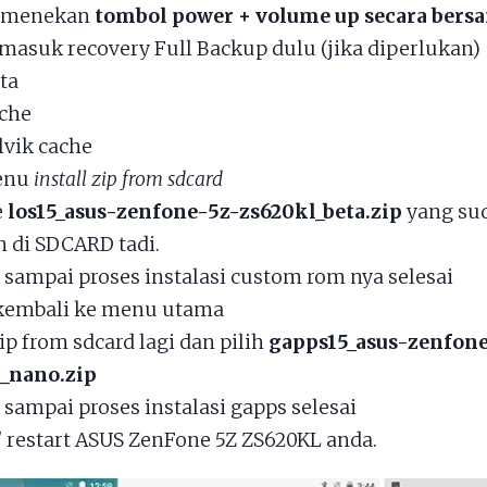
 menekan
tombol power + volume up secara ber
masuk recovery Full Backup dulu (jika diperlukan)
ta
che
lvik cache
menu
install zip from sdcard
e
los15_asus-zenfone-5z-zs620kl_beta.zip
yang su
n di SDCARD tadi.
sampai proses instalasi custom rom nya selesai
kembali ke menu utama
zip from sdcard lagi dan pilih
gapps15_asus-zenfon
_nano.zip
sampai proses instalasi gapps selesai
/ restart ASUS ZenFone 5Z ZS620KL anda.