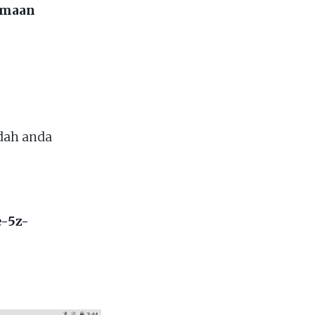
samaan
dah anda
e-5z-