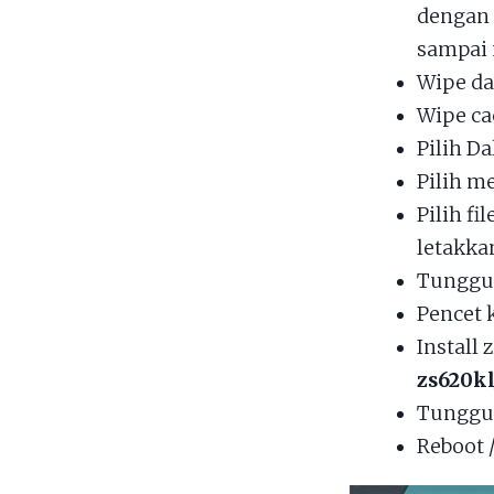
dengan
sampai 
Wipe da
Wipe ca
Pilih Da
Pilih 
Pilih fil
letakka
Tunggu 
Pencet 
Install 
zs620kl
Tunggu 
Reboot 