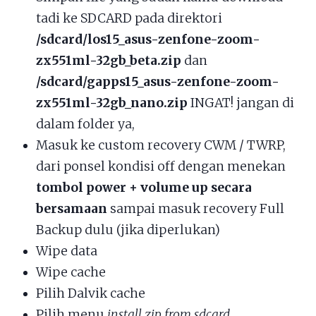
tadi ke SDCARD pada direktori
/sdcard/los15_asus-zenfone-zoom-
zx551ml-32gb_beta.zip
dan
/sdcard/gapps15_asus-zenfone-zoom-
zx551ml-32gb_nano.zip
INGAT! jangan di
dalam folder ya,
Masuk ke custom recovery CWM / TWRP,
dari ponsel kondisi off dengan menekan
tombol power + volume up secara
bersamaan
sampai masuk recovery Full
Backup dulu (jika diperlukan)
Wipe data
Wipe cache
Pilih Dalvik cache
Pilih menu
install zip from sdcard