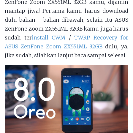
ZenFone Zoom ZX551ML 32GB kamu, dijamin
mantap jiwa! Pertama kamu harus download
dulu bahan - bahan dibawah, selain itu ASUS
ZenFone Zoom ZX551ML 32GB kamu juga harus
sudah ter
install CWM
/
TWRP Recovery for
ASUS ZenFone Zoom ZX551ML 32GB
dulu, ya.
Jika sudah, silahkan lanjut baca sampai selesai.