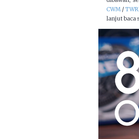
dibawah, s
CWM
/
TWRP
lanjut baca 