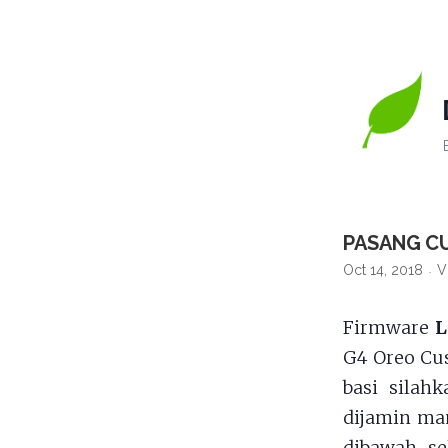
PASANG C
Oct 14, 2018
V
Firmware
L
G4 Oreo Cus
basi silah
dijamin ma