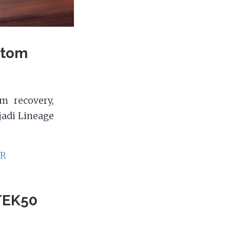
stom
m recovery,
adi Lineage
OR
DTEK50