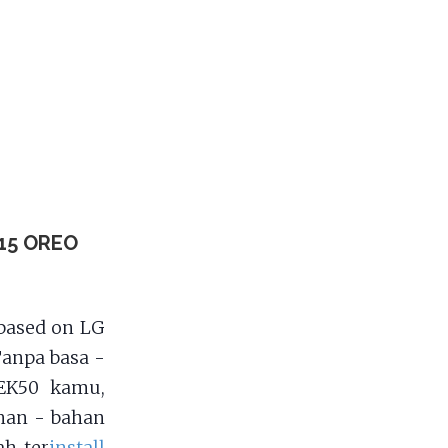
15 OREO
based on LG
Tanpa basa -
TEK50 kamu,
han - bahan