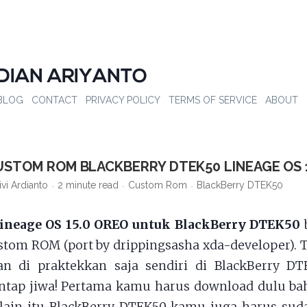
DIAN ARIYANTO
BLOG
CONTACT
PRIVACY POLICY
TERMS OF SERVICE
ABOUT
USTOM ROM BLACKBERRY DTEK50 LINEAGE OS 
ivi Ardianto
2 minute read
Custom Rom
BlackBerry DTEK50
ineage OS 15.0 OREO untuk BlackBerry DTEK50
tom ROM (port by drippingsasha xda-developer). 
kan di praktekkan saja sendiri di BlackBerry D
ntap jiwa! Pertama kamu harus download dulu ba