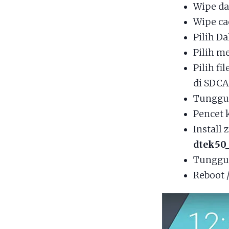
Wipe da
Wipe ca
Pilih Da
Pilih 
Pilih fil
di SDCA
Tunggu 
Pencet 
Install 
dtek50
Tunggu 
Reboot 