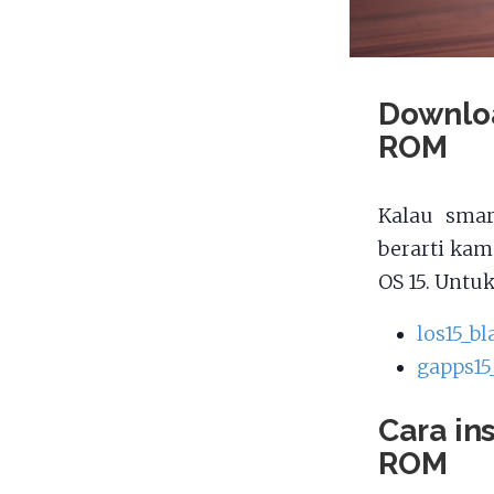
Downlo
ROM
Kalau smar
berarti ka
OS 15. Untu
los15_b
gapps15
Cara in
ROM