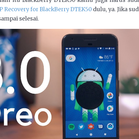
elain itu BlackBerry DTEK50 kamu juga harus sud
 Recovery for BlackBerry DTEK50
dulu, ya. Jika su
sampai selesai.