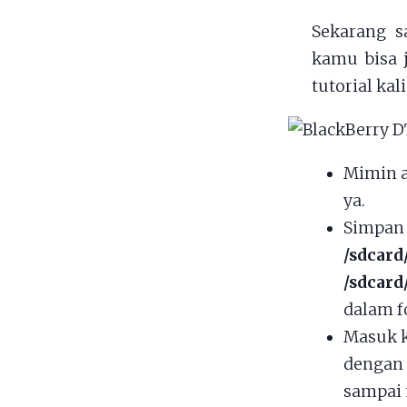
Sekarang s
kamu bisa 
tutorial ka
Mimin 
ya.
Simpan 
/sdcard
/sdcard
dalam f
Masuk k
dengan
sampai 