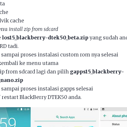
ta
che
lvik cache
menu
install zip from sdcard
e
los15_blackberry-dtek50_beta.zip
yang sudah an
RD tadi.
sampai proses instalasi custom rom nya selesai
kembali ke menu utama
zip from sdcard lagi dan pilih
gapps15_blackberry-
_nano.zip
sampai proses instalasi gapps selesai
/ restart BlackBerry DTEK50 anda.