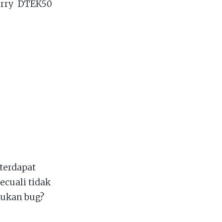
erry DTEK50
terdapat
ecuali tidak
mukan bug?