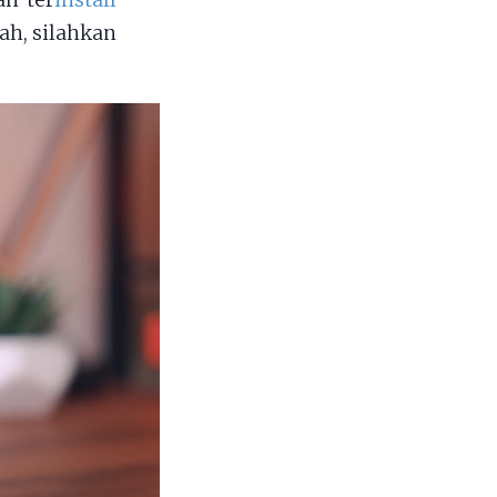
ah ter
install
dah, silahkan