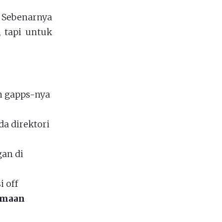
 Sebenarnya
 tapi untuk
n gapps-nya
a direktori
an di
i off
samaan