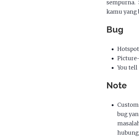
sempurna. 
kamu yang b
Bug
Hotspot
Picture
You tel
Note
Custom 
bug yan
masalah
hubungi