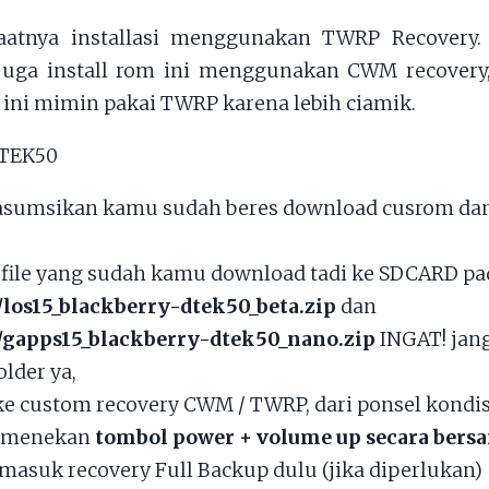
aatnya installasi menggunakan TWRP Recovery.
juga install rom ini menggunakan CWM recovery,
li ini mimin pakai TWRP karena lebih ciamik.
asumsikan kamu sudah beres download cusrom da
file yang sudah kamu download tadi ke SDCARD pad
/los15_blackberry-dtek50_beta.zip
dan
/gapps15_blackberry-dtek50_nano.zip
INGAT! jang
older ya,
e custom recovery CWM / TWRP, dari ponsel kondis
 menekan
tombol power + volume up secara ber
masuk recovery Full Backup dulu (jika diperlukan)