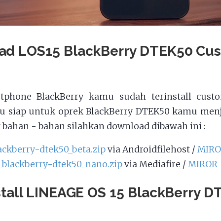
ad LOS15 BlackBerry DTEK50 Cu
tphone BlackBerry kamu sudah terinstall custo
mu siap untuk oprek BlackBerry DTEK50 kamu menj
k bahan - bahan silahkan download dibawah ini :
lackberry-dtek50_beta.zip
via Androidfilehost /
MIR
_blackberry-dtek50_nano.zip
via Mediafire /
MIROR
stall LINEAGE OS 15 BlackBerry 