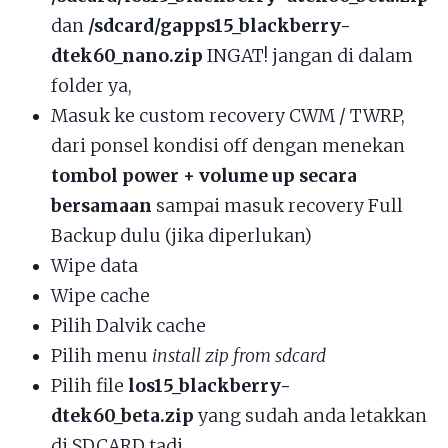
dan
/sdcard/gapps15_blackberry-
dtek60_nano.zip
INGAT! jangan di dalam
folder ya,
Masuk ke custom recovery CWM / TWRP,
dari ponsel kondisi off dengan menekan
tombol power + volume up secara
bersamaan
sampai masuk recovery Full
Backup dulu (jika diperlukan)
Wipe data
Wipe cache
Pilih Dalvik cache
Pilih menu
install zip from sdcard
Pilih file
los15_blackberry-
dtek60_beta.zip
yang sudah anda letakkan
di SDCARD tadi.