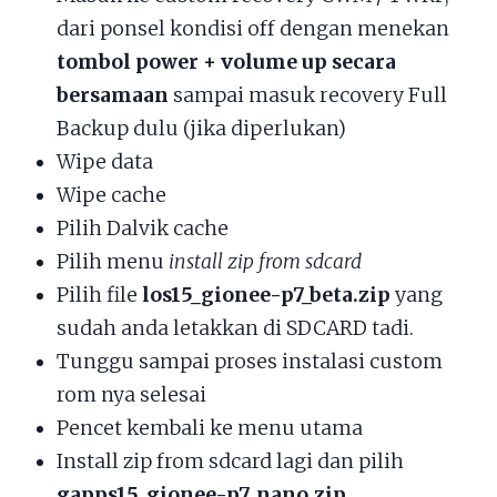
dari ponsel kondisi off dengan menekan
tombol power + volume up secara
bersamaan
sampai masuk recovery Full
Backup dulu (jika diperlukan)
Wipe data
Wipe cache
Pilih Dalvik cache
Pilih menu
install zip from sdcard
Pilih file
los15_gionee-p7_beta.zip
yang
sudah anda letakkan di SDCARD tadi.
Tunggu sampai proses instalasi custom
rom nya selesai
Pencet kembali ke menu utama
Install zip from sdcard lagi dan pilih
gapps15_gionee-p7_nano.zip