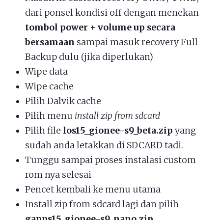
dari ponsel kondisi off dengan menekan
tombol power + volume up secara
bersamaan
sampai masuk recovery Full
Backup dulu (jika diperlukan)
Wipe data
Wipe cache
Pilih Dalvik cache
Pilih menu
install zip from sdcard
Pilih file
los15_gionee-s9_beta.zip
yang
sudah anda letakkan di SDCARD tadi.
Tunggu sampai proses instalasi custom
rom nya selesai
Pencet kembali ke menu utama
Install zip from sdcard lagi dan pilih
gapps15_gionee-s9_nano.zip