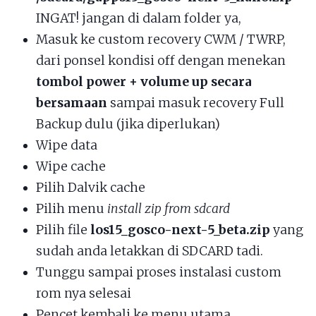
INGAT! jangan di dalam folder ya,
Masuk ke custom recovery CWM / TWRP,
dari ponsel kondisi off dengan menekan
tombol power + volume up secara
bersamaan
sampai masuk recovery Full
Backup dulu (jika diperlukan)
Wipe data
Wipe cache
Pilih Dalvik cache
Pilih menu
install zip from sdcard
Pilih file
los15_gosco-next-5_beta.zip
yang
sudah anda letakkan di SDCARD tadi.
Tunggu sampai proses instalasi custom
rom nya selesai
Pencet kembali ke menu utama