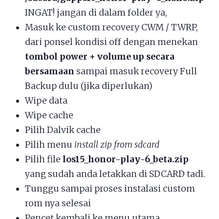
INGAT! jangan di dalam folder ya,
Masuk ke custom recovery CWM / TWRP,
dari ponsel kondisi off dengan menekan
tombol power + volume up secara
bersamaan
sampai masuk recovery Full
Backup dulu (jika diperlukan)
Wipe data
Wipe cache
Pilih Dalvik cache
Pilih menu
install zip from sdcard
Pilih file
los15_honor-play-6_beta.zip
yang sudah anda letakkan di SDCARD tadi.
Tunggu sampai proses instalasi custom
rom nya selesai
Pencet kembali ke menu utama