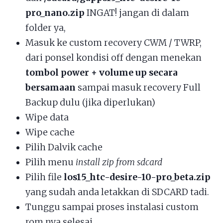
pro_nano.zip
INGAT! jangan di dalam
folder ya,
Masuk ke custom recovery CWM / TWRP,
dari ponsel kondisi off dengan menekan
tombol power + volume up secara
bersamaan
sampai masuk recovery Full
Backup dulu (jika diperlukan)
Wipe data
Wipe cache
Pilih Dalvik cache
Pilih menu
install zip from sdcard
Pilih file
los15_htc-desire-10-pro_beta.zip
yang sudah anda letakkan di SDCARD tadi.
Tunggu sampai proses instalasi custom
rom nya selesai