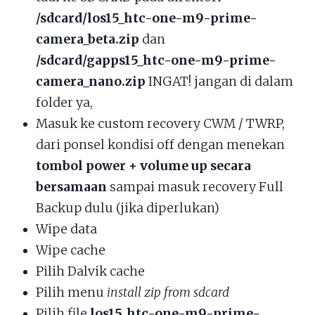
/sdcard/los15_htc-one-m9-prime-
camera_beta.zip
dan
/sdcard/gapps15_htc-one-m9-prime-
camera_nano.zip
INGAT! jangan di dalam
folder ya,
Masuk ke custom recovery CWM / TWRP,
dari ponsel kondisi off dengan menekan
tombol power + volume up secara
bersamaan
sampai masuk recovery Full
Backup dulu (jika diperlukan)
Wipe data
Wipe cache
Pilih Dalvik cache
Pilih menu
install zip from sdcard
Pilih file
los15_htc-one-m9-prime-