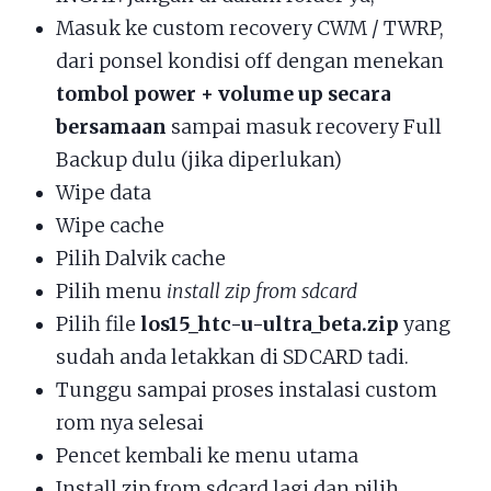
Masuk ke custom recovery CWM / TWRP,
dari ponsel kondisi off dengan menekan
tombol power + volume up secara
bersamaan
sampai masuk recovery Full
Backup dulu (jika diperlukan)
Wipe data
Wipe cache
Pilih Dalvik cache
Pilih menu
install zip from sdcard
Pilih file
los15_htc-u-ultra_beta.zip
yang
sudah anda letakkan di SDCARD tadi.
Tunggu sampai proses instalasi custom
rom nya selesai
Pencet kembali ke menu utama
Install zip from sdcard lagi dan pilih