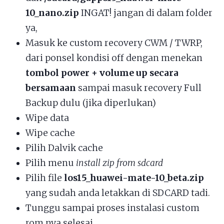
10_nano.zip
INGAT! jangan di dalam folder
ya,
Masuk ke custom recovery CWM / TWRP,
dari ponsel kondisi off dengan menekan
tombol power + volume up secara
bersamaan
sampai masuk recovery Full
Backup dulu (jika diperlukan)
Wipe data
Wipe cache
Pilih Dalvik cache
Pilih menu
install zip from sdcard
Pilih file
los15_huawei-mate-10_beta.zip
yang sudah anda letakkan di SDCARD tadi.
Tunggu sampai proses instalasi custom
rom nya selesai