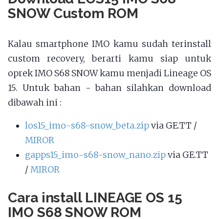
SNOW Custom ROM
Kalau smartphone IMO kamu sudah terinstall
custom recovery, berarti kamu siap untuk
oprek IMO S68 SNOW kamu menjadi Lineage OS
15. Untuk bahan - bahan silahkan download
dibawah ini :
los15_imo-s68-snow_beta.zip
via GE.TT /
MIROR
gapps15_imo-s68-snow_nano.zip
via GE.TT
/
MIROR
Cara install LINEAGE OS 15
IMO S68 SNOW ROM