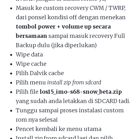
Masuk ke custom recovery CWM / TWRP,
dari ponsel kondisi off dengan menekan
tombol power + volume up secara
bersamaan
sampai masuk recovery Full
Backup dulu (jika diperlukan)
Wipe data
Wipe cache
Pilih Dalvik cache
Pilih menu
install zip from sdcard
Pilih file
los15_imo-s68-snow_beta.zip
yang sudah anda letakkan di SDCARD tadi.
Tunggu sampai proses instalasi custom
rom nya selesai
Pencet kembali ke menu utama
Install zip from sdcard lagi dan pilih