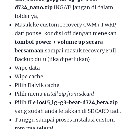
d724_nano.zip
INGAT! jangan di dalam
folder ya,
Masuk ke custom recovery CWM / TWRP,
dari ponsel kondisi off dengan menekan
tombol power + volume up secara
bersamaan
sampai masuk recovery Full
Backup dulu (jika diperlukan)
Wipe data
Wipe cache
Pilih Dalvik cache
Pilih menu
install zip from sdcard
Pilih file
los15_lg-g3-beat-d724_beta.zip
yang sudah anda letakkan di SDCARD tadi.
Tunggu sampai proses instalasi custom
rom nya selesai