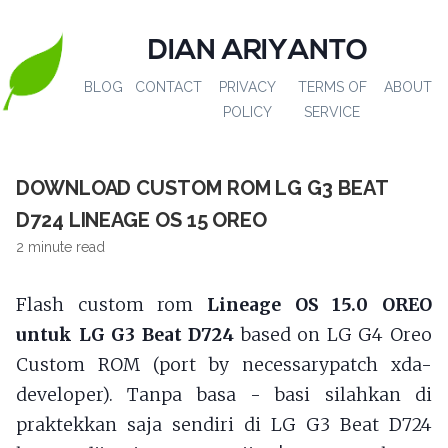
DIAN ARIYANTO
BLOG
CONTACT
PRIVACY
TERMS OF
ABOUT
POLICY
SERVICE
DOWNLOAD CUSTOM ROM LG G3 BEAT
D724 LINEAGE OS 15 OREO
2 minute read
Flash custom rom
Lineage OS 15.0 OREO
untuk LG G3 Beat D724
based on LG G4 Oreo
Custom ROM (port by necessarypatch xda-
developer). Tanpa basa - basi silahkan di
praktekkan saja sendiri di LG G3 Beat D724