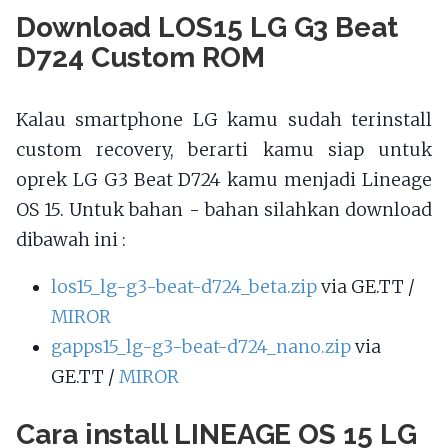
Download LOS15 LG G3 Beat
D724 Custom ROM
Kalau smartphone LG kamu sudah terinstall
custom recovery, berarti kamu siap untuk
oprek LG G3 Beat D724 kamu menjadi Lineage
OS 15. Untuk bahan - bahan silahkan download
dibawah ini :
los15_lg-g3-beat-d724_beta.zip
via GE.TT /
MIROR
gapps15_lg-g3-beat-d724_nano.zip
via
GE.TT /
MIROR
Cara install LINEAGE OS 15 LG