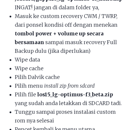
INGAT! jangan di dalam folder ya,
Masuk ke custom recovery CWM / TWRP,
dari ponsel kondisi off dengan menekan
tombol power + volume up secara
bersamaan
sampai masuk recovery Full
Backup dulu (jika diperlukan)
Wipe data
Wipe cache
Pilih Dalvik cache
Pilih menu
install zip from sdcard
Pilih file
los15_lg-optimus-f3_beta.zip
yang sudah anda letakkan di SDCARD tadi.
Tunggu sampai proses instalasi custom
rom nya selesai
Pencet kembali ke menu utama