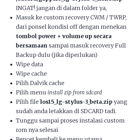
INGAT! jangan di dalam folder ya,
Masuk ke custom recovery CWM / TWRP,
dari ponsel kondisi off dengan menekan
tombol power + volume up secara
bersamaan
sampai masuk recovery Full
Backup dulu (jika diperlukan)
Wipe data
Wipe cache
Pilih Dalvik cache
Pilih menu
install zip from sdcard
Pilih file
los15_lg-stylus-3_beta.zip
yang
sudah anda letakkan di SDCARD tadi.
Tunggu sampai proses instalasi custom
rom nya selesai
Pencet kembali ke menu utama