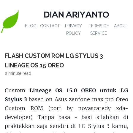
DIAN ARIYANTO
BLOG
CONTACT
PRIVACY
TERMS OF
ABOUT
POLICY
SERVICE
FLASH CUSTOM ROM LG STYLUS 3
LINEAGE OS 15 OREO
2 minute read
Cusrom
Lineage OS 15.0 OREO untuk LG
Stylus 3
based on Asus zenfone max pro Oreo
Custom ROM (port by novascaredy xda-
developer). Tanpa basa - basi silahkan di
praktekkan saja sendiri di LG Stylus 3 kamu,