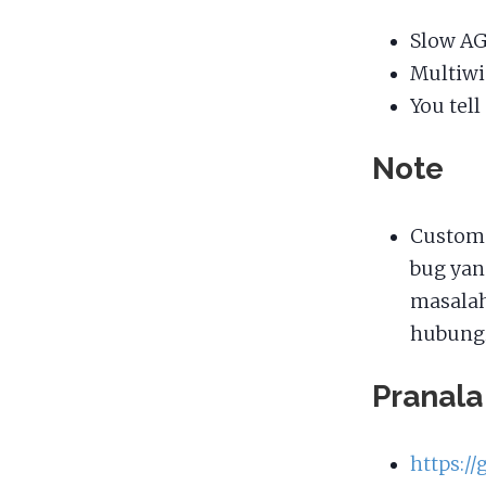
Slow AG
Multiw
You tel
Note
Custom
bug yan
masalah
hubungi
Pranala
https:/