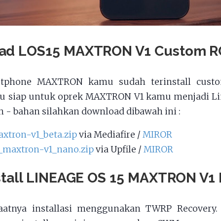
ad LOS15 MAXTRON V1 Custom 
tphone MAXTRON kamu sudah terinstall custo
mu siap untuk oprek MAXTRON V1 kamu menjadi Lin
 - bahan silahkan download dibawah ini :
axtron-v1_beta.zip
via Mediafire /
MIROR
_maxtron-v1_nano.zip
via Upfile /
MIROR
stall LINEAGE OS 15 MAXTRON V1
aatnya installasi menggunakan TWRP Recovery.