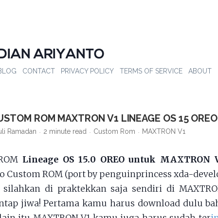
DIAN ARIYANTO
BLOG
CONTACT
PRIVACY POLICY
TERMS OF SERVICE
ABOUT
USTOM ROM MAXTRON V1 LINEAGE OS 15 OREO
uli Ramadan
2 minute read
Custom Rom
MAXTRON V1
h ROM
Lineage OS 15.0 OREO untuk MAXTRON 
o Custom ROM (port by penguinprincess xda-devel
i silahkan di praktekkan saja sendiri di MAXTR
ntap jiwa! Pertama kamu harus download dulu ba