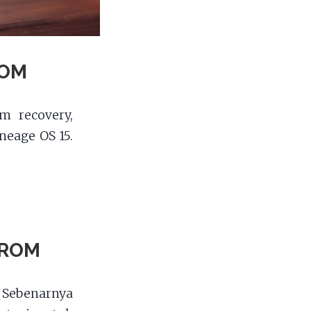
ROM
m recovery,
eage OS 15.
 ROM
 Sebenarnya