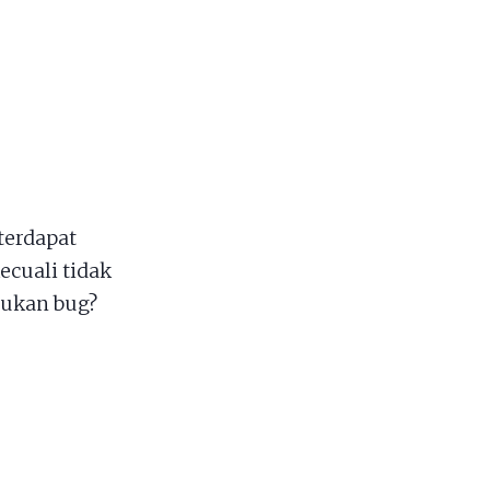
erdapat
ecuali tidak
mukan bug?