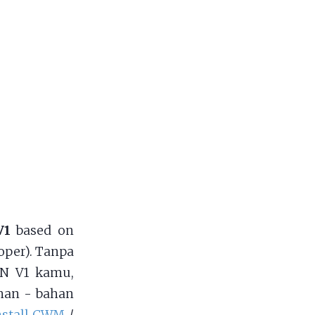
V1
based on
oper). Tanpa
ON V1 kamu,
han - bahan