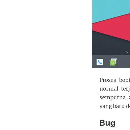
Proses boo
normal terj
sempurna. 
yang baru d
Bug