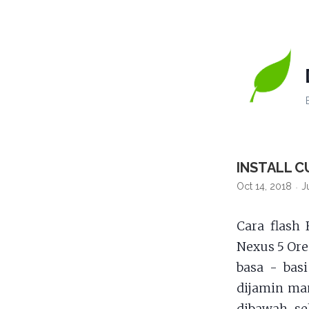
INSTALL C
Oct 14, 2018
J
Cara flas
Nexus 5 Ore
basa - bas
dijamin ma