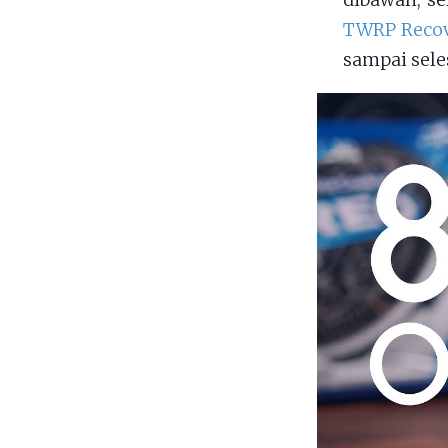
dibawah, s
TWRP Recov
sampai sele