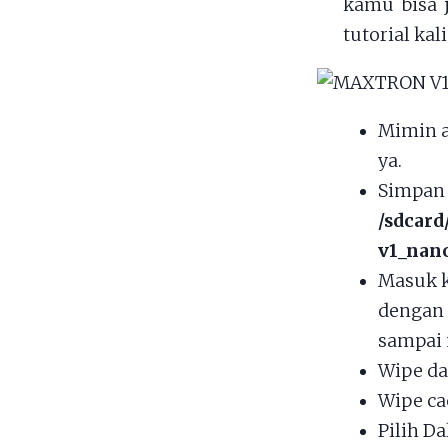
kamu bisa 
tutorial ka
Mimin 
ya.
Simpan 
/sdcard
v1_nano
Masuk k
dengan
sampai 
Wipe da
Wipe ca
Pilih Da