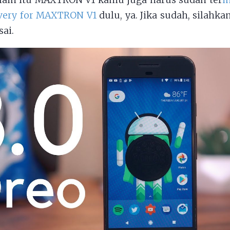
elain itu MAXTRON V1 kamu juga harus sudah ter
i
ery for MAXTRON V1
dulu, ya. Jika sudah, silahka
sai.