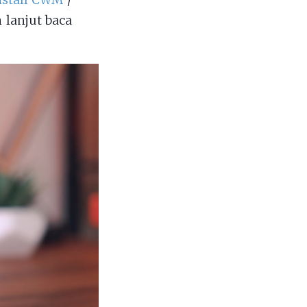
nstall CWM
/
n lanjut baca