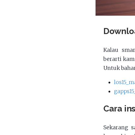
Downlo
Kalau smar
berarti ka
Untuk bahan
los15_m
gapps15
Cara in
Sekarang s