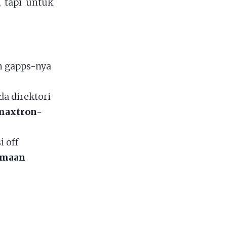
 tapi untuk
n gapps-nya
a direktori
_maxtron-
i off
samaan