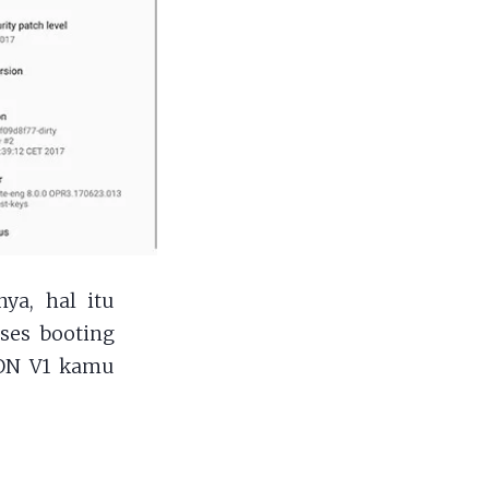
ya, hal itu
oses booting
RON V1 kamu