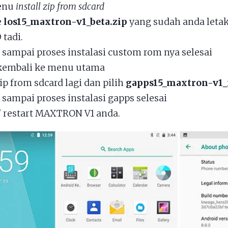
menu
install zip from sdcard
e
los15_maxtron-v1_beta.zip
yang sudah anda letak
tadi.
sampai proses instalasi custom rom nya selesai
kembali ke menu utama
zip from sdcard lagi dan pilih
gapps15_maxtron-v1_
sampai proses instalasi gapps selesai
/ restart MAXTRON V1 anda.