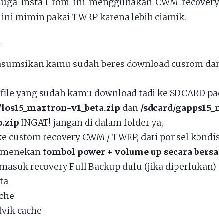
juga install rom ini menggunakan CWM recovery,
li ini mimin pakai TWRP karena lebih ciamik.
asumsikan kamu sudah beres download cusrom da
file yang sudah kamu download tadi ke SDCARD pad
/los15_maxtron-v1_beta.zip
dan
/sdcard/gapps15
.zip
INGAT! jangan di dalam folder ya,
e custom recovery CWM / TWRP, dari ponsel kondis
 menekan
tombol power + volume up secara ber
masuk recovery Full Backup dulu (jika diperlukan)
ta
che
lvik cache