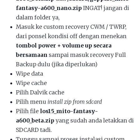
fantasy-a600_nano.zip
INGAT! jangan di
dalam folder ya,
Masuk ke custom recovery CWM / TWRP,
dari ponsel kondisi off dengan menekan
tombol power + volume up secara
bersamaan
sampai masuk recovery Full
Backup dulu (jika diperlukan)
Wipe data
Wipe cache
Pilih Dalvik cache
Pilih menu
install zip from sdcard
Pilih file
los15_mito-fantasy-
a600_beta.zip
yang sudah anda letakkan di
SDCARD tadi.
Tunggu sampai proses instalasi custom