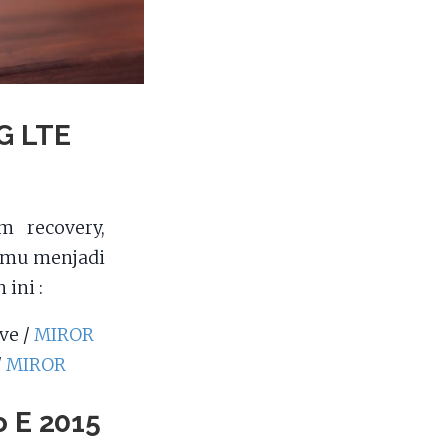
G LTE
m recovery,
kamu menjadi
ini :
ve /
MIROR
/
MIROR
o E 2015