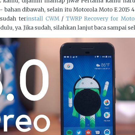
E kamu, dijamin mantap jiwa! Pertama kamu har
- bahan dibawah, selain itu Motorola Moto E 2015
 sudah ter
install CWM
/
TWRP Recovery for Moto
dulu, ya. Jika sudah, silahkan lanjut baca sampai sel