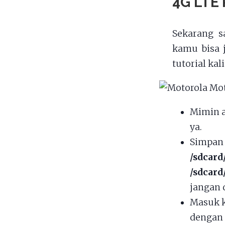
4G LTE
Sekarang s
kamu bisa 
tutorial ka
Mimin 
ya.
Simpan 
/sdcard
/sdcard
jangan d
Masuk k
dengan