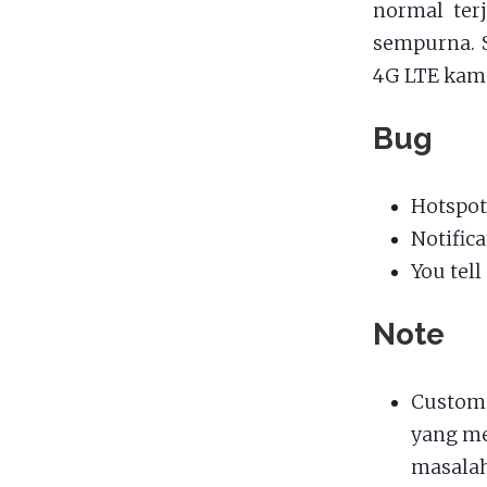
normal terj
sempurna. 
4G LTE kamu
Bug
Hotspot
Notific
You tel
Note
Custom 
yang me
masalah