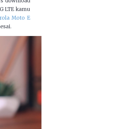
us download
 4G LTE kamu
rola Moto E
esai.