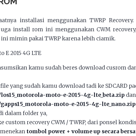
 ROM
aatnya installasi menggunakan TWRP Recovery.
juga install rom ini menggunakan CWM recovery,
li ini mimin pakai TWRP karena lebih ciamik.
asumsikan kamu sudah beres download cusrom da
file yang sudah kamu download tadi ke SDCARD pad
/los15_motorola-moto-e-2015-4g-lte_beta.zip
da
/gapps15_motorola-moto-e-2015-4g-lte_nano.zip
i dalam folder ya,
e custom recovery CWM / TWRP, dari ponsel kondis
 menekan
tombol power + volume up secara ber