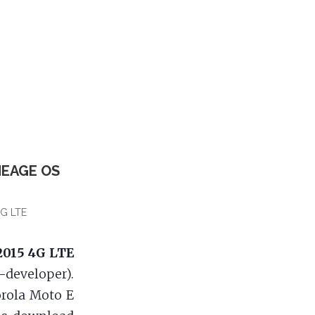
NEAGE OS
4G LTE
2015 4G LTE
-developer).
orola Moto E