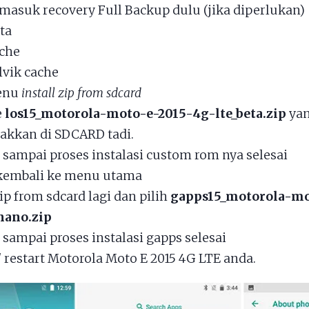
masuk recovery Full Backup dulu (jika diperlukan)
ta
che
lvik cache
menu
install zip from sdcard
e
los15_motorola-moto-e-2015-4g-lte_beta.zip
yan
takkan di SDCARD tadi.
sampai proses instalasi custom rom nya selesai
kembali ke menu utama
zip from sdcard lagi dan pilih
gapps15_motorola-mo
nano.zip
sampai proses instalasi gapps selesai
/ restart Motorola Moto E 2015 4G LTE anda.