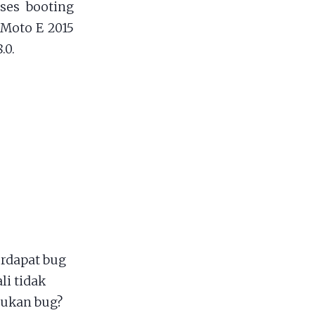
oses booting
Moto E 2015
.0.
rdapat bug
li tidak
mukan bug?