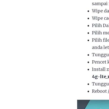
sampai 
Wipe da
Wipe ca
Pilih Da
Pilih 
Pilih fil
anda le
Tunggu 
Pencet 
Install 
4g-lte_
Tunggu 
Reboot 