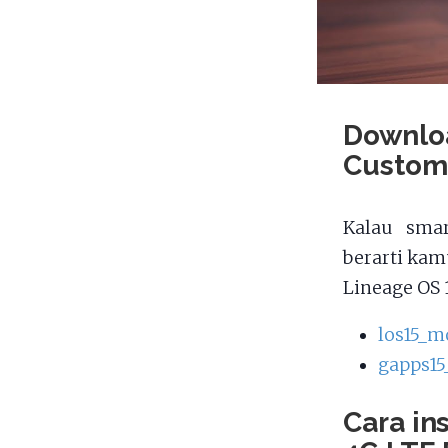
Downloa
Custom
Kalau smar
berarti kam
Lineage OS 
los15_m
gapps15
Cara in