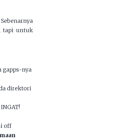
 Sebenarnya
 tapi untuk
n gapps-nya
a direktori
n
INGAT!
i off
samaan