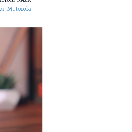
torola RAZR
or Motorola