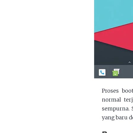
Proses boo
normal terj
sempurna. 
yang baru d