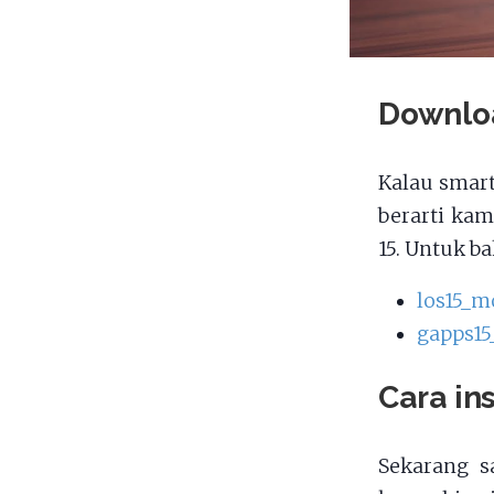
Downlo
Kalau smart
berarti ka
15. Untuk b
los15_m
gapps15
Cara in
Sekarang s