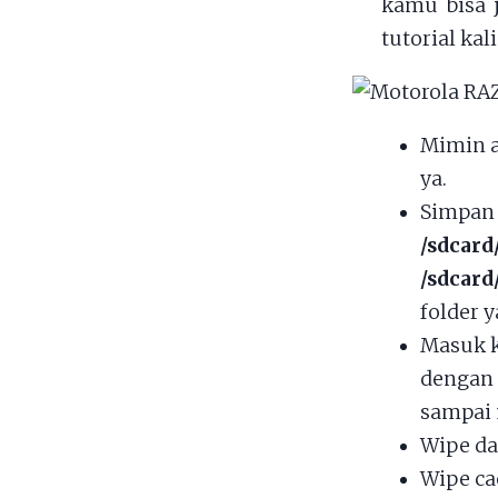
kamu bisa 
tutorial ka
Mimin 
ya.
Simpan 
/sdcard
/sdcard
folder y
Masuk k
dengan
sampai 
Wipe da
Wipe ca