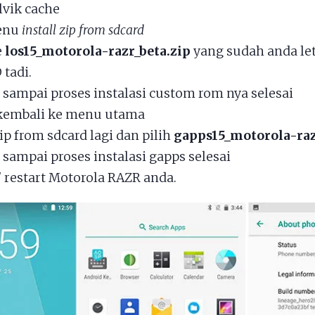
lvik cache
menu
install zip from sdcard
e
los15_motorola-razr_beta.zip
yang sudah anda le
tadi.
sampai proses instalasi custom rom nya selesai
kembali ke menu utama
zip from sdcard lagi dan pilih
gapps15_motorola-raz
sampai proses instalasi gapps selesai
/ restart Motorola RAZR anda.