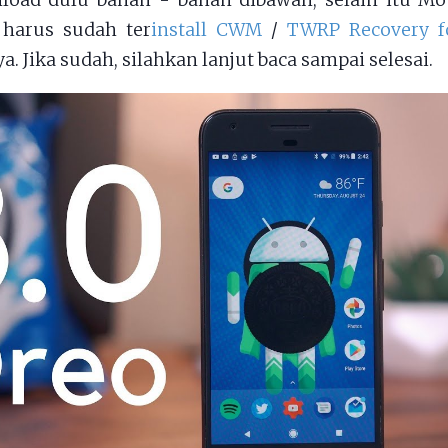
load dulu bahan - bahan dibawah, selain itu Mo
harus sudah ter
install CWM
/
TWRP Recovery f
ya. Jika sudah, silahkan lanjut baca sampai selesai.