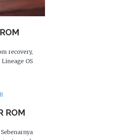
 ROM
om recovery,
 Lineage OS
R
ZR ROM
 Sebenarnya