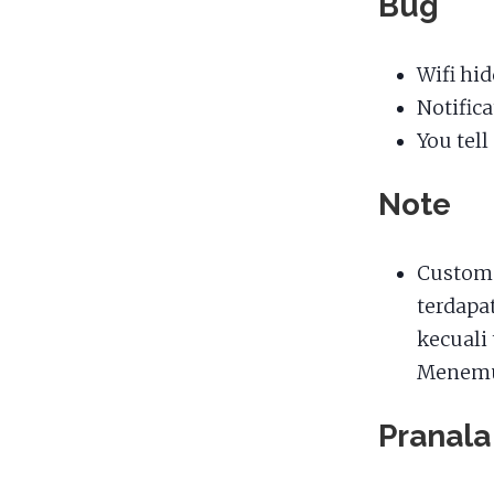
Bug
Wifi hi
Notific
You tel
Note
Custom
terdapa
kecuali
Menemu
Pranala