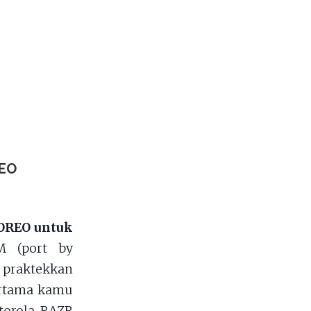
REO
 OREO untuk
 (port by
i praktekkan
Pertama kamu