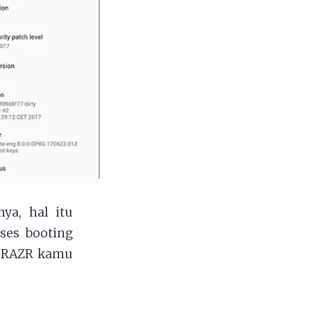
ya, hal itu
oses booting
a RAZR kamu