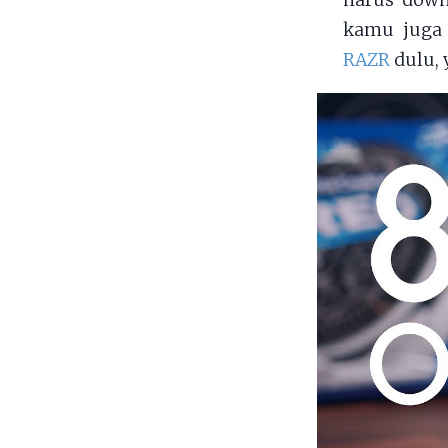
harus down
kamu juga 
RAZR
dulu, 