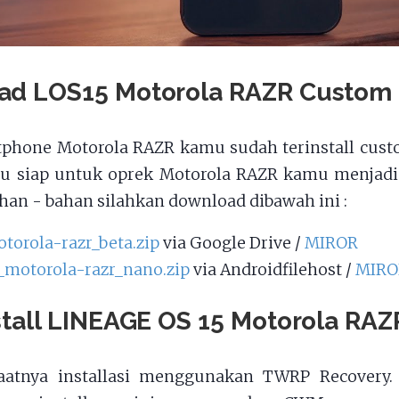
ad LOS15 Motorola RAZR Custom
phone Motorola RAZR kamu sudah terinstall cust
mu siap untuk oprek Motorola RAZR kamu menjadi
ahan - bahan silahkan download dibawah ini :
otorola-razr_beta.zip
via Google Drive /
MIROR
_motorola-razr_nano.zip
via Androidfilehost /
MIRO
stall LINEAGE OS 15 Motorola RA
aatnya installasi menggunakan TWRP Recovery.