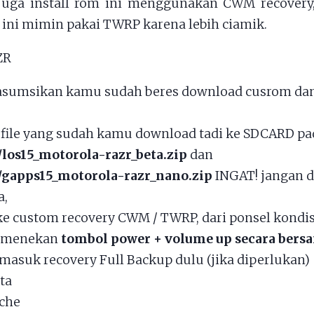
juga install rom ini menggunakan CWM recovery,
li ini mimin pakai TWRP karena lebih ciamik.
asumsikan kamu sudah beres download cusrom da
file yang sudah kamu download tadi ke SDCARD pad
/los15_motorola-razr_beta.zip
dan
/gapps15_motorola-razr_nano.zip
INGAT! jangan d
a,
e custom recovery CWM / TWRP, dari ponsel kondis
 menekan
tombol power + volume up secara ber
masuk recovery Full Backup dulu (jika diperlukan)
ta
che