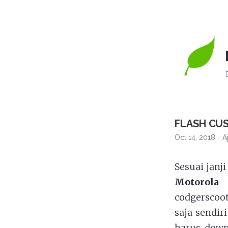
FLASH CU
Oct 14, 2018
A
Sesuai janj
Motorola
codgerscoot
saja sendir