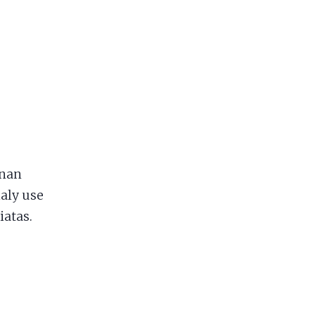
inan
aly use
iatas.