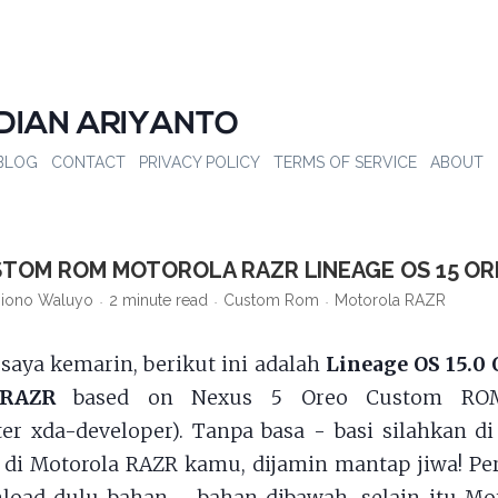
DIAN ARIYANTO
BLOG
CONTACT
PRIVACY POLICY
TERMS OF SERVICE
ABOUT
STOM ROM MOTOROLA RAZR LINEAGE OS 15 O
jiono Waluyo
2 minute read
Custom Rom
Motorola RAZR
i saya kemarin, berikut ini adalah
Lineage OS 15.0
 RAZR
based on Nexus 5 Oreo Custom ROM
er xda-developer). Tanpa basa - basi silahkan d
i di Motorola RAZR kamu, dijamin mantap jiwa! 