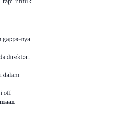
 tapi untuk
n gapps-nya
a direktori
i dalam
i off
samaan