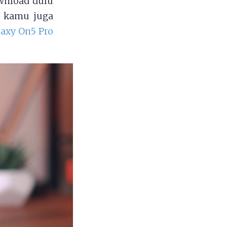
wnload dulu
o kamu juga
axy On5 Pro