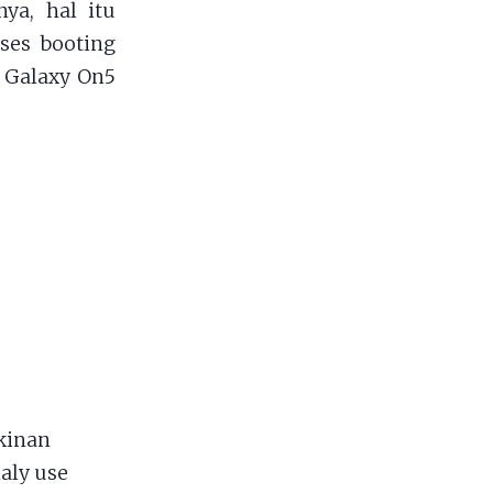
ya, hal itu
oses booting
 Galaxy On5
kinan
aly use