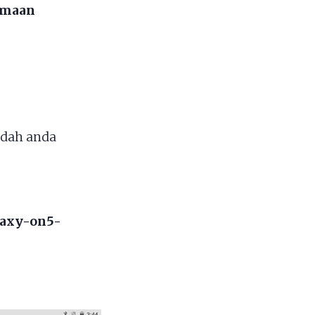
samaan
dah anda
laxy-on5-