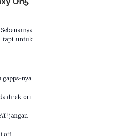
axy On5
 Sebenarnya
 tapi untuk
n gapps-nya
a direktori
AT! jangan
i off