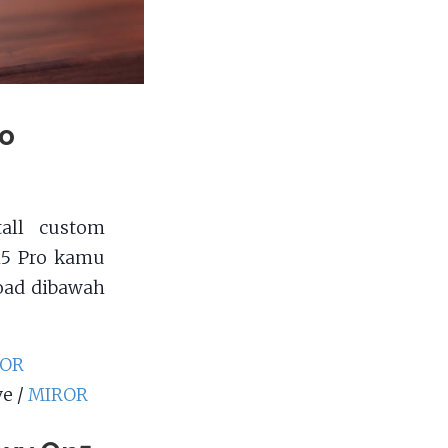
o
all custom
n5 Pro kamu
oad dibawah
ROR
ve /
MIROR