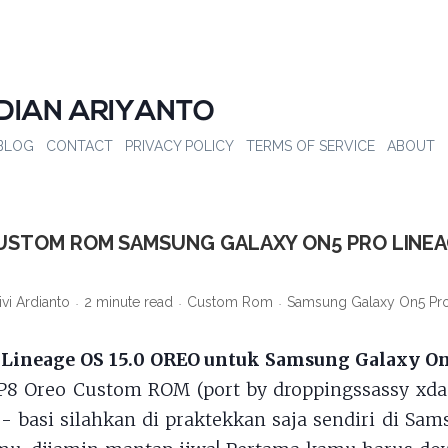
DIAN ARIYANTO
BLOG
CONTACT
PRIVACY POLICY
TERMS OF SERVICE
ABOUT
USTOM ROM SAMSUNG GALAXY ON5 PRO LINEA
ivi Ardianto
2 minute read
Custom Rom
Samsung Galaxy On5 Pr
S
Lineage OS 15.0 OREO untuk Samsung Galaxy On
P8 Oreo Custom ROM (port by droppingssassy xda-
- basi silahkan di praktekkan saja sendiri di Sa