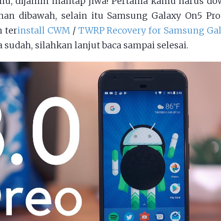
mu, dijamin mantap jiwa! Pertama kamu harus do
han dibawah, selain itu Samsung Galaxy On5 Pr
 ter
install CWM
/
TWRP Recovery for Samsung Gal
ka sudah, silahkan lanjut baca sampai selesai.