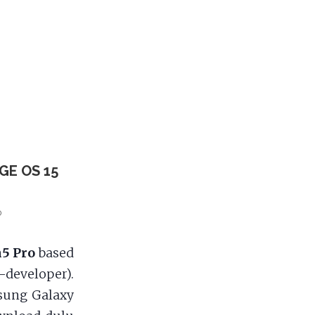
GE OS 15
o
5 Pro
based
developer).
msung Galaxy