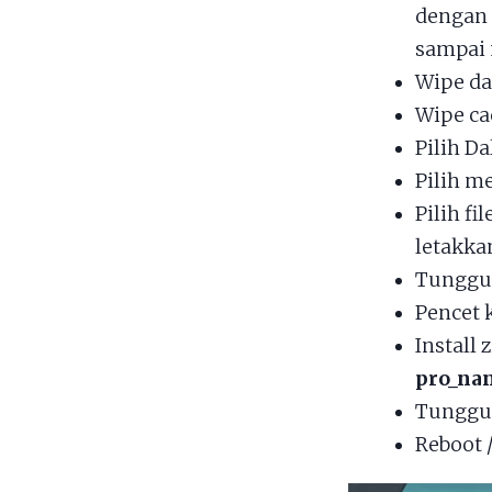
dengan
sampai 
Wipe da
Wipe ca
Pilih Da
Pilih 
Pilih fil
letakka
Tunggu 
Pencet 
Install 
pro_nan
Tunggu 
Reboot 