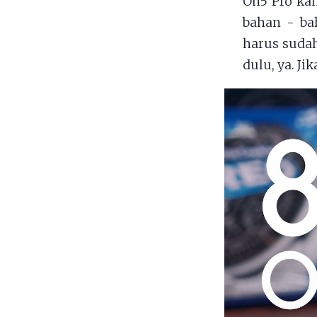
On5 Pro ka
bahan - ba
harus sudah
dulu, ya. Ji