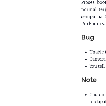
Proses boo
normal terj
sempurna. 
Pro kamu ya
Bug
Unable 
Camera
You tel
Note
Custom
terdapa