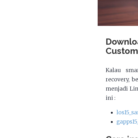
Downlo
Custom
Kalau sma
recovery, 
menjadi Li
ini :
los15_s
gapps15