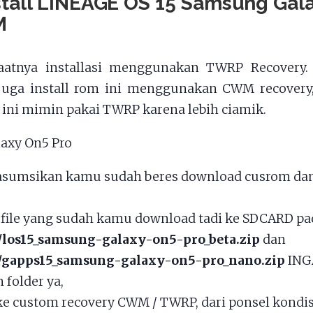
stall LINEAGE OS 15 Samsung Gal
M
aatnya installasi menggunakan TWRP Recovery.
juga install rom ini menggunakan CWM recovery,
li ini mimin pakai TWRP karena lebih ciamik.
asumsikan kamu sudah beres download cusrom da
file yang sudah kamu download tadi ke SDCARD pad
/los15_samsung-galaxy-on5-pro_beta.zip
dan
d/gapps15_samsung-galaxy-on5-pro_nano.zip
ING
 folder ya,
e custom recovery CWM / TWRP, dari ponsel kondis