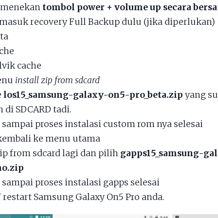
 menekan
tombol power + volume up secara ber
masuk recovery Full Backup dulu (jika diperlukan)
ta
che
lvik cache
menu
install zip from sdcard
e
los15_samsung-galaxy-on5-pro_beta.zip
yang su
n di SDCARD tadi.
sampai proses instalasi custom rom nya selesai
kembali ke menu utama
zip from sdcard lagi dan pilih
gapps15_samsung-ga
o.zip
sampai proses instalasi gapps selesai
/ restart Samsung Galaxy On5 Pro anda.