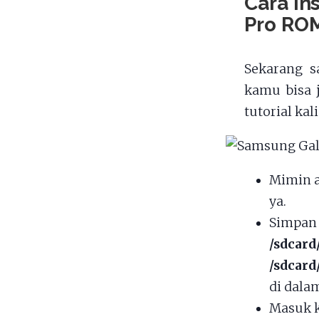
Cara in
Pro RO
Sekarang s
kamu bisa 
tutorial ka
Mimin 
ya.
Simpan 
/sdcard
/sdcar
di dalam
Masuk k