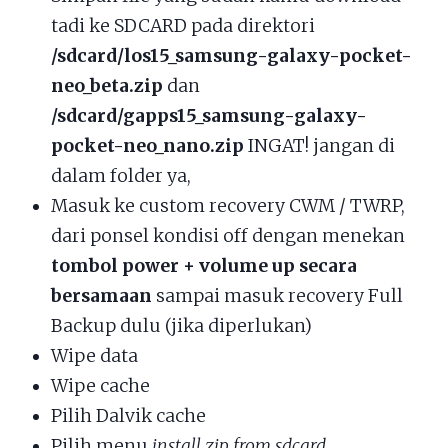
tadi ke SDCARD pada direktori
/sdcard/los15_samsung-galaxy-pocket-
neo_beta.zip
dan
/sdcard/gapps15_samsung-galaxy-
pocket-neo_nano.zip
INGAT! jangan di
dalam folder ya,
Masuk ke custom recovery CWM / TWRP,
dari ponsel kondisi off dengan menekan
tombol power + volume up secara
bersamaan
sampai masuk recovery Full
Backup dulu (jika diperlukan)
Wipe data
Wipe cache
Pilih Dalvik cache
Pilih menu
install zip from sdcard