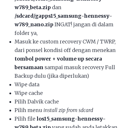
w789_beta.zip
dan
/sdcard/gapps15_samsung-hennessy-
w789_nano.zip
INGAT! jangan di dalam
folder ya,
Masuk ke custom recovery CWM / TWRP,
dari ponsel kondisi off dengan menekan
tombol power + volume up secara
bersamaan
sampai masuk recovery Full
Backup dulu (jika diperlukan)
Wipe data
Wipe cache
Pilih Dalvik cache
Pilih menu
install zip from sdcard
Pilih file
los15_samsung-hennessy-
w789_beta.zip
yang sudah anda letakkan