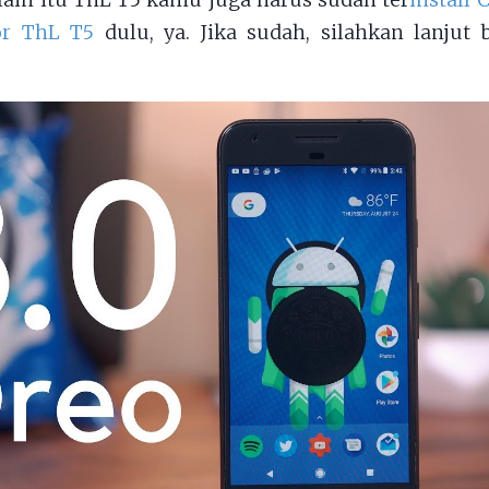
lain itu ThL T5 kamu juga harus sudah ter
install
or ThL T5
dulu, ya. Jika sudah, silahkan lanjut