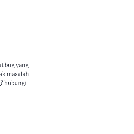
t bug yang
dak masalah
g? hubungi