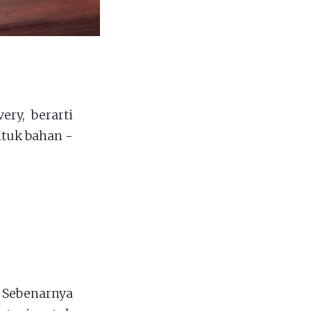
ry, berarti
ntuk bahan -
 Sebenarnya