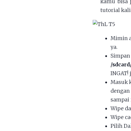
kamu bisa 
tutorial ka
Mimin 
ya.
Simpan 
/sdcard
INGAT! 
Masuk k
dengan
sampai 
Wipe da
Wipe ca
Pilih Da