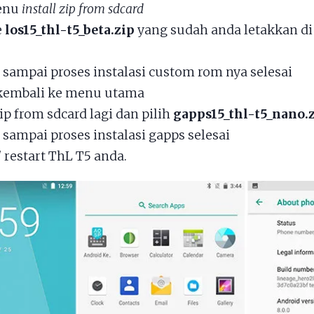
menu
install zip from sdcard
e
los15_thl-t5_beta.zip
yang sudah anda letakkan d
sampai proses instalasi custom rom nya selesai
kembali ke menu utama
zip from sdcard lagi dan pilih
gapps15_thl-t5_nano.
sampai proses instalasi gapps selesai
 restart ThL T5 anda.