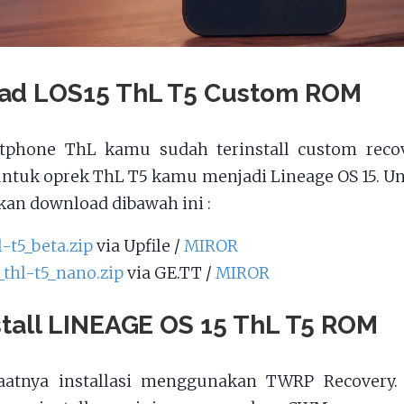
ad LOS15 ThL T5 Custom ROM
tphone ThL kamu sudah terinstall custom recove
ntuk oprek ThL T5 kamu menjadi Lineage OS 15. U
kan download dibawah ini :
l-t5_beta.zip
via Upfile /
MIROR
_thl-t5_nano.zip
via GE.TT /
MIROR
stall LINEAGE OS 15 ThL T5 ROM
aatnya installasi menggunakan TWRP Recovery.