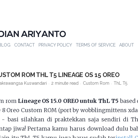
DIAN ARIYANTO
BLOG
CONTACT
PRIVACY POLICY
TERMS OF SERVICE
ABOUT
USTOM ROM THL T5 LINEAGE OS 15 OREO
akrawangsa Kuswandari
2 minute read
Custom Rom
ThL T5
om rom
Lineage OS 15.0 OREO untuk ThL T5
based
 8 Oreo Custom ROM (port by wobblingmittens xda
- basi silahkan di praktekkan saja sendiri di 
ntap jiwa! Pertama kamu harus download dulu ba