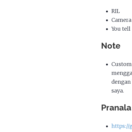
RIL
Camera
You tel
Note
Custom 
menggan
dengan 
saya.
Pranala
https:/