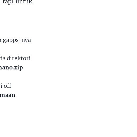
 tapi untuk
n gapps-nya
a direktori
nano.zip
i off
samaan