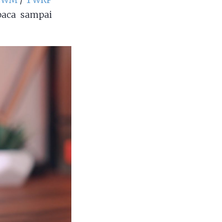
 CWM
/
TWRP
 baca sampai