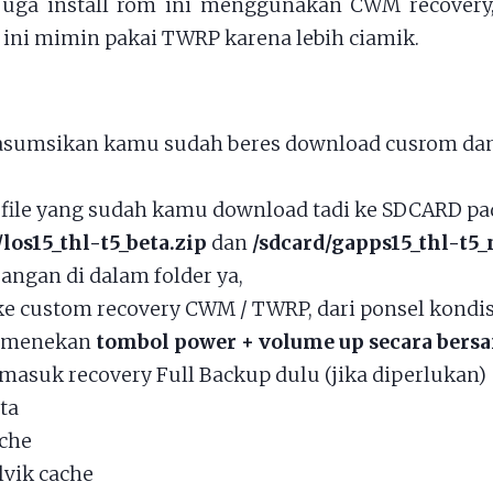
juga install rom ini menggunakan CWM recovery,
li ini mimin pakai TWRP karena lebih ciamik.
asumsikan kamu sudah beres download cusrom da
file yang sudah kamu download tadi ke SDCARD pad
/los15_thl-t5_beta.zip
dan
/sdcard/gapps15_thl-t5_
jangan di dalam folder ya,
e custom recovery CWM / TWRP, dari ponsel kondis
 menekan
tombol power + volume up secara ber
masuk recovery Full Backup dulu (jika diperlukan)
ta
che
lvik cache