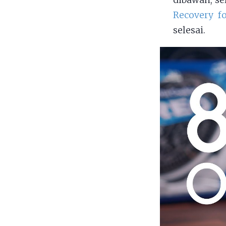
dibawah, se
Recovery f
selesai.