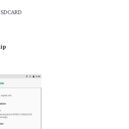
i SDCARD
zip