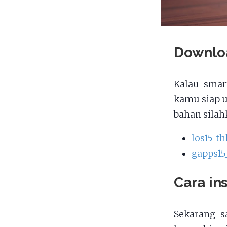
Downlo
Kalau smar
kamu siap u
bahan silah
los15_th
gapps15
Cara in
Sekarang s