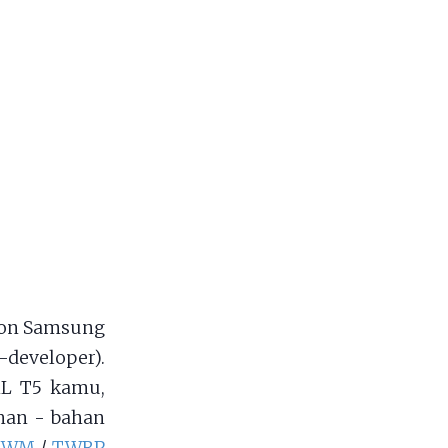
 on Samsung
-developer).
ThL T5 kamu,
han - bahan