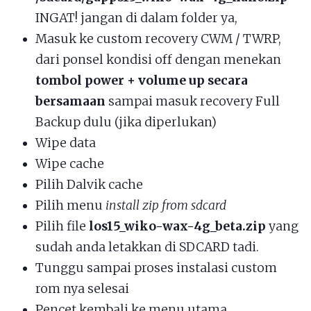
INGAT! jangan di dalam folder ya,
Masuk ke custom recovery CWM / TWRP,
dari ponsel kondisi off dengan menekan
tombol power + volume up secara
bersamaan
sampai masuk recovery Full
Backup dulu (jika diperlukan)
Wipe data
Wipe cache
Pilih Dalvik cache
Pilih menu
install zip from sdcard
Pilih file
los15_wiko-wax-4g_beta.zip
yang
sudah anda letakkan di SDCARD tadi.
Tunggu sampai proses instalasi custom
rom nya selesai
Pencet kembali ke menu utama