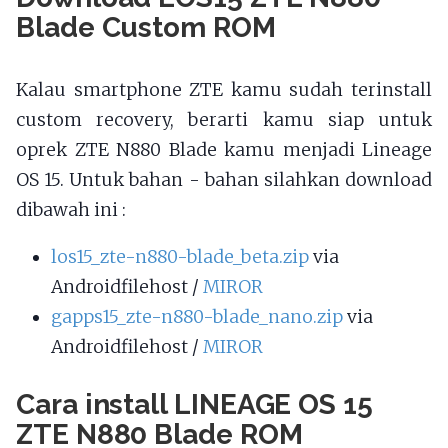
Blade Custom ROM
Kalau smartphone ZTE kamu sudah terinstall
custom recovery, berarti kamu siap untuk
oprek ZTE N880 Blade kamu menjadi Lineage
OS 15. Untuk bahan - bahan silahkan download
dibawah ini :
los15_zte-n880-blade_beta.zip
via
Androidfilehost /
MIROR
gapps15_zte-n880-blade_nano.zip
via
Androidfilehost /
MIROR
Cara install LINEAGE OS 15
ZTE N880 Blade ROM