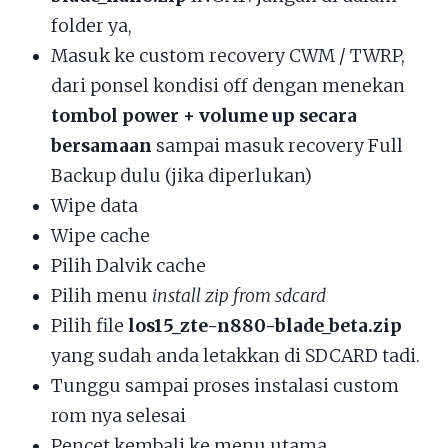
folder ya,
Masuk ke custom recovery CWM / TWRP,
dari ponsel kondisi off dengan menekan
tombol power + volume up secara
bersamaan
sampai masuk recovery Full
Backup dulu (jika diperlukan)
Wipe data
Wipe cache
Pilih Dalvik cache
Pilih menu
install zip from sdcard
Pilih file
los15_zte-n880-blade_beta.zip
yang sudah anda letakkan di SDCARD tadi.
Tunggu sampai proses instalasi custom
rom nya selesai
Pencet kembali ke menu utama