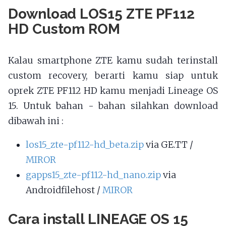
Download LOS15 ZTE PF112
HD Custom ROM
Kalau smartphone ZTE kamu sudah terinstall
custom recovery, berarti kamu siap untuk
oprek ZTE PF112 HD kamu menjadi Lineage OS
15. Untuk bahan - bahan silahkan download
dibawah ini :
los15_zte-pf112-hd_beta.zip
via GE.TT /
MIROR
gapps15_zte-pf112-hd_nano.zip
via
Androidfilehost /
MIROR
Cara install LINEAGE OS 15