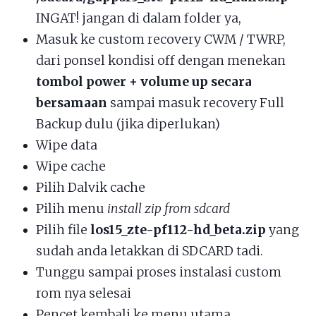
INGAT! jangan di dalam folder ya,
Masuk ke custom recovery CWM / TWRP,
dari ponsel kondisi off dengan menekan
tombol power + volume up secara
bersamaan
sampai masuk recovery Full
Backup dulu (jika diperlukan)
Wipe data
Wipe cache
Pilih Dalvik cache
Pilih menu
install zip from sdcard
Pilih file
los15_zte-pf112-hd_beta.zip
yang
sudah anda letakkan di SDCARD tadi.
Tunggu sampai proses instalasi custom
rom nya selesai
Pencet kembali ke menu utama