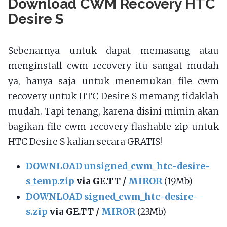
Download CWM Recovery HTC
Desire S
Sebenarnya untuk dapat memasang atau
menginstall cwm recovery itu sangat mudah
ya, hanya saja untuk menemukan file cwm
recovery untuk HTC Desire S memang tidaklah
mudah. Tapi tenang, karena disini mimin akan
bagikan file cwm recovery flashable zip untuk
HTC Desire S kalian secara GRATIS!
DOWNLOAD unsigned_cwm_htc-desire-
s_temp.zip
via GE.TT /
MIROR
(19Mb)
DOWNLOAD signed_cwm_htc-desire-
s.zip
via GE.TT /
MIROR
(23Mb)