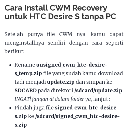
Cara Install CWM Recovery
untuk HTC Desire S tanpa PC
Setelah punya file CWM nya, kamu dapat
menginstallnya sendiri dengan cara seperti
berikut:
Rename
unsigned_cwm_htc-desire-
s_temp.zip
file yang sudah kamu download
tadi menjadi
update.zip
dan simpan ke
SDCARD
pada direktori
/sdcard/update.zip
INGAT! jangan di dalam folder ya
, lanjut :
Pindah juga file
signed_cwm_htc-desire-
s.zip
ke
/sdcard/signed_cwm_htc-desire-
s.zip