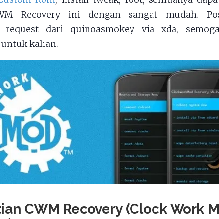
l Custom Rom
, install tweak, root, semuanya dapa
WM Recovery ini dengan sangat mudah. Pos
 request dari quinoasmokey via xda, semoga
untuk kalian.
tian CWM Recovery (Clock Work 