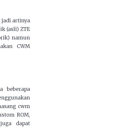
jadi artinya
k (asli) ZTE
abrik) namun
unakan CWM
da beberapa
enggunakan
memasang cwm
Custom ROM,
juga dapat