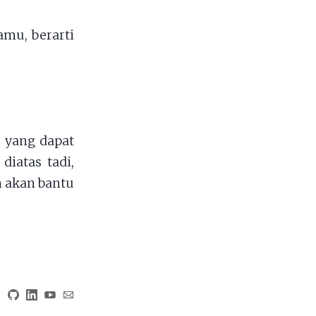
mu, berarti
o yang dapat
iatas tadi,
 akan bantu