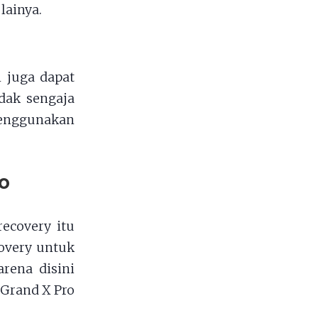
lainya.
 juga dapat
idak sengaja
menggunakan
o
ecovery itu
overy untuk
rena disini
 Grand X Pro