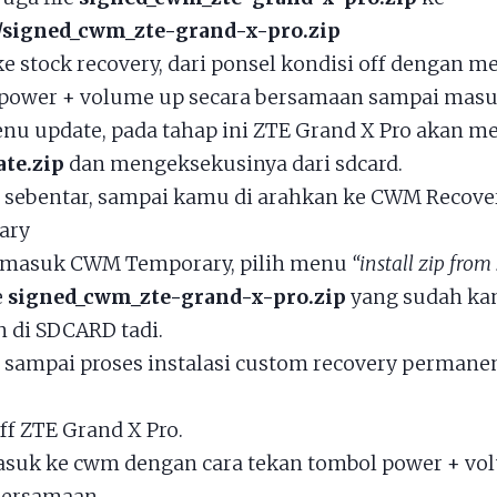
/signed_cwm_zte-grand-x-pro.zip
e stock recovery, dari ponsel kondisi off dengan 
power + volume up secara bersamaan sampai masu
enu update, pada tahap ini ZTE Grand X Pro akan m
ate.zip
dan mengeksekusinya dari sdcard.
sebentar, sampai kamu di arahkan ke CWM Recove
ary
 masuk CWM Temporary, pilih menu
“install zip from
e
signed_cwm_zte-grand-x-pro.zip
yang sudah k
n di SDCARD tadi.
sampai proses instalasi custom recovery permane
ff ZTE Grand X Pro.
suk ke cwm dengan cara tekan tombol power + vo