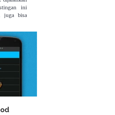
t dijalankan
tingan ini
 juga bisa
Mod