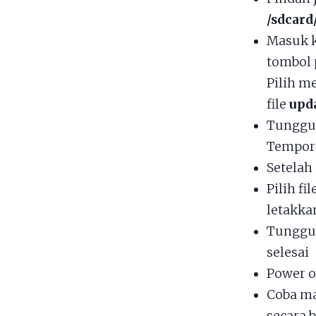
/sdcard
Masuk k
tombol 
Pilih m
file
upd
Tunggu 
Tempor
Setelah
Pilih fil
letakka
Tunggu 
selesai
Power o
Coba ma