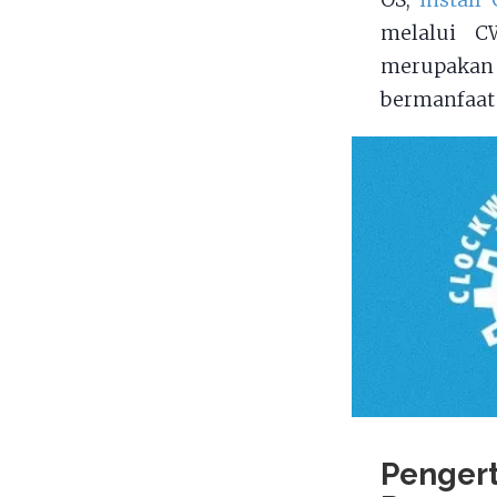
OS,
instal
melalui C
merupakan
bermanfaat 
Penger