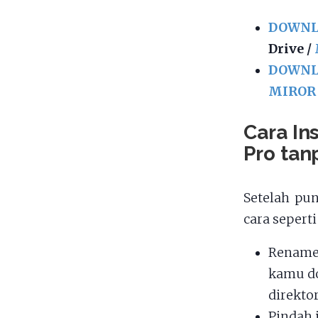
DOWNLO
Drive /
DOWNLO
MIROR
Cara In
Pro tan
Setelah pu
cara seperti
Renam
kamu d
direkto
Pindah 