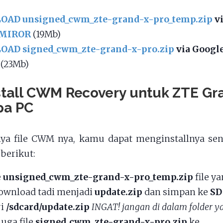
AD unsigned_cwm_zte-grand-x-pro_temp.zip
vi
MIROR
(19Mb)
AD signed_cwm_zte-grand-x-pro.zip
via Google
(23Mb)
stall CWM Recovery untuk ZTE Gr
pa PC
nya file CWM nya, kamu dapat menginstallnya sen
 berikut:
e
unsigned_cwm_zte-grand-x-pro_temp.zip
file y
ownload tadi menjadi
update.zip
dan simpan ke
SD
ri
/sdcard/update.zip
INGAT! jangan di dalam folder y
juga file
signed_cwm_zte-grand-x-pro.zip
ke