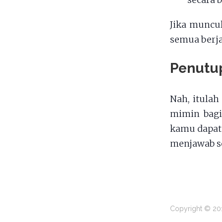
secara 
Jika muncu
semua berj
Penutu
Nah, itulah
mimin bagi
kamu dapat
menjawab 
Copyright © 201