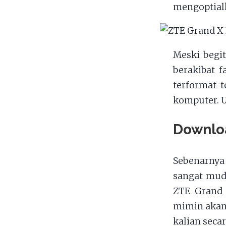
mengoptial
Meski begi
berakibat f
terformat 
komputer. U
Downlo
Sebenarnya
sangat mud
ZTE Grand 
mimin akan 
kalian seca