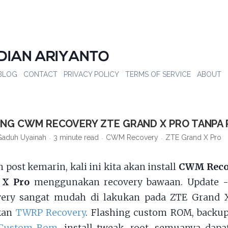
DIAN ARIYANTO
BLOG
CONTACT
PRIVACY POLICY
TERMS OF SERVICE
ABOUT
ANG CWM RECOVERY ZTE GRAND X PRO TANPA 
Gaduh Uyainah
3 minute read
CWM Recovery
ZTE Grand X Pro
 post kemarin, kali ini kita akan install
CWM Reco
 X Pro
menggunakan recovery bawaan. Update -
ry sangat mudah di lakukan pada ZTE Grand X
kan
TWRP Recovery
. Flashing custom ROM, backup