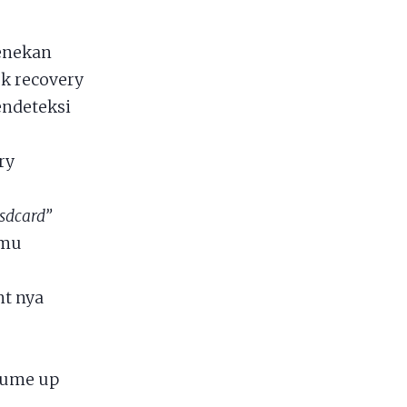
menekan
k recovery
endeteksi
ry
 sdcard”
amu
nt nya
lume up