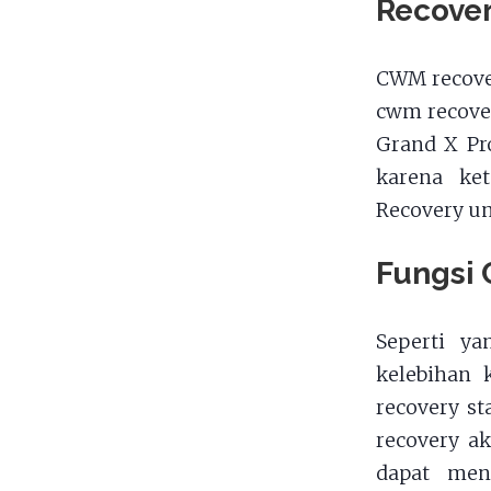
Recover
CWM recover
cwm recover
Grand X Pro
karena ke
Recovery un
Fungsi
Seperti ya
kelebihan
recovery st
recovery a
dapat men