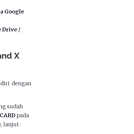
a Google
 Drive /
and X
diri dengan
ang sudah
CARD
pada
a
, lanjut :