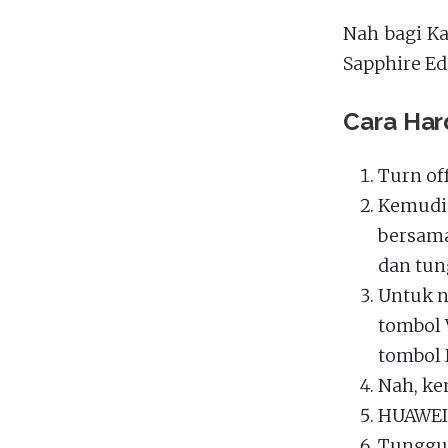
Nah bagi K
Sapphire Ed
Cara Har
Turn of
Kemudia
bersama
dan tun
Untuk n
tombol 
tombol 
Nah, ke
HUAWEI 
Tunggu 