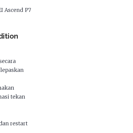
I Ascend P7
ition
secara
 lepaskan
nakan
asi tekan
dan restart