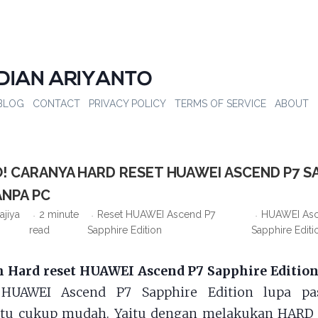
DIAN ARIYANTO
BLOG
CONTACT
PRIVACY POLICY
TERMS OF SERVICE
ABOUT
O! CARANYA HARD RESET HUAWEI ASCEND P7 S
ANPA PC
ajiya
2 minute
Reset HUAWEI Ascend P7
HUAWEI Asc
read
Sapphire Edition
Sapphire Editi
 Hard reset HUAWEI Ascend P7 Sapphire Edition
 HUAWEI Ascend P7 Sapphire Edition lupa pas
 itu cukup mudah. Yaitu dengan melakukan HARD