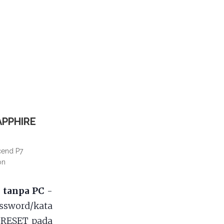
APPHIRE
end P7
on
 tanpa PC
-
sword/kata
 RESET pada