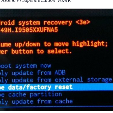
Ascend P7 Sapphire Edition
:wkwk: