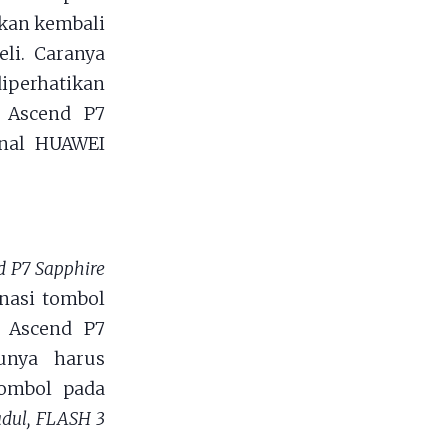
kan kembali
li. Caranya
iperhatikan
 Ascend P7
rnal HUAWEI
d P7 Sapphire
nasi tombol
 Ascend P7
unya harus
ombol pada
adul, FLASH 3