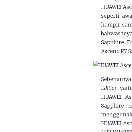
HUAWEI Asc
seperti aw
hampir sam
bahwasany
Sapphire E
Ascend P7 S
Sebenarnya
Edition
yait
HUAWEI As
Sapphire 
menggunak
HUAWEI Asc