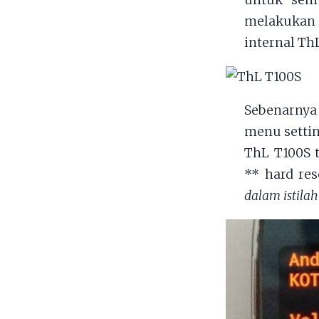
untuk semu
melakukan h
internal Th
Sebenarnya
menu setti
ThL T100S 
** hard re
dalam istila