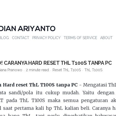
DIAN ARIYANTO
BLOG
CONTACT
PRIVACY POLICY
TERMS OF SERVICE
ABOUT
O! CARANYA HARD RESET THL T100S TANPA PC
iana Pranowo
2 minute read
Reset ThL T100S
ThL T100S
 Hard reset ThL T100S tanpa PC
- Mengatasi ThL
ata sandi/pola itu cukup mudah. Yaitu denga
T pada ThL T100S maka semua pengaturan ak
l saat pertama kali hp ThL kalian beli. Caranya