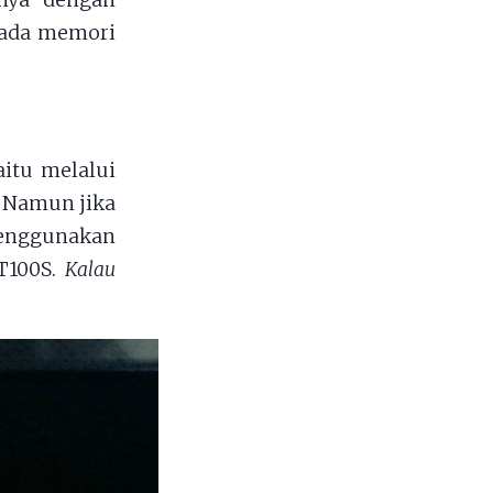
anya dengan
 pada memori
itu melalui
 Namun jika
menggunakan
T100S.
Kalau