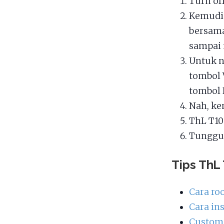
Turn of
Kemudia
bersama
sampai 
Untuk n
tombol 
tombol 
Nah, ke
ThL T10
Tunggu 
Tips ThL
Cara ro
Cara in
Custom