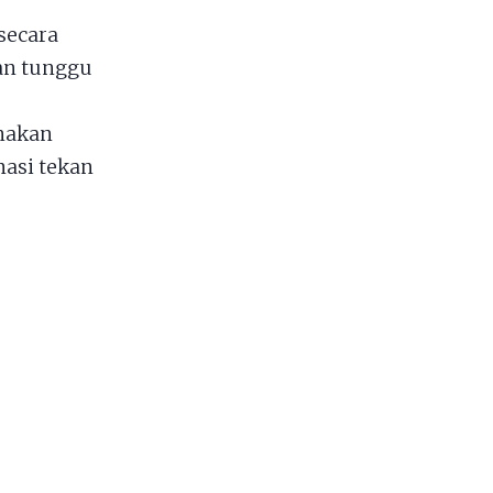
secara
an tunggu
nakan
asi tekan