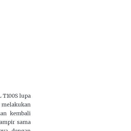
 T100S lupa
n melakukan
an kembali
 hampir sama