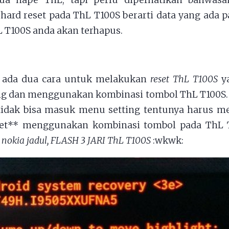
a hape ThL, tapi perlu diperhatikan bahwas
ard reset pada ThL T100S berarti data yang ada
L T100S anda akan terhapus.
 ada dua cara untuk melakukan
reset ThL T100S
ya
ng dan menggunakan kombinasi tombol ThL T100S.
tidak bisa masuk menu setting tentunya harus 
set** menggunakan kombinasi tombol pada ThL 
h nokia jadul, FLASH 3 JARI ThL T100S
:wkwk: