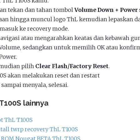
f ThL T100S kamu.
n tekan dan tahan tombol
Volume Down + Power
an hingga muncul logo ThL kemudian lepaskan d
masuk ke recovery mode.
avigasi atau mengarahkan keatas dan kebawah gu
Volume, sedangkan untuk memilih OK atau konfirm
Power.
mudian pilih
Clear Flash/Factory Reset
.
0S akan melakukan reset dan restart
sampai menyala, selesai.
 T100S lainnya
ot ThL T100S
stall twrp recovery ThL T100S
 ROM Nougat BETA ThL T100S