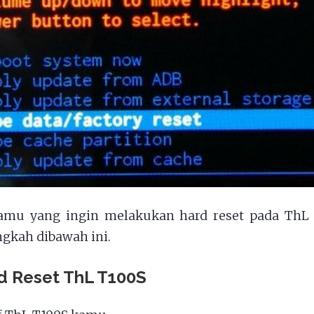
amu yang ingin melakukan hard reset pada ThL T
gkah dibawah ini.
d Reset ThL T100S