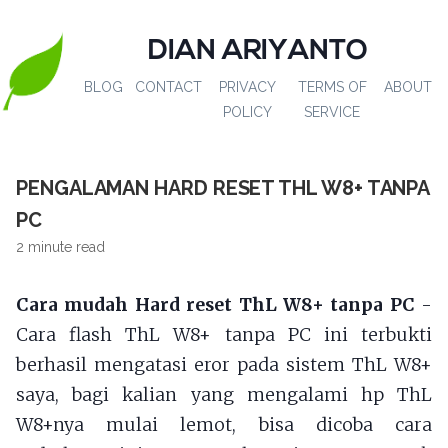
DIAN ARIYANTO
BLOG
CONTACT
PRIVACY
TERMS OF
ABOUT
POLICY
SERVICE
PENGALAMAN HARD RESET THL W8+ TANPA
PC
2 minute read
Cara mudah Hard reset ThL W8+ tanpa PC
-
Cara flash ThL W8+ tanpa PC ini terbukti
berhasil mengatasi eror pada sistem ThL W8+
saya, bagi kalian yang mengalami hp ThL
W8+nya mulai lemot, bisa dicoba cara