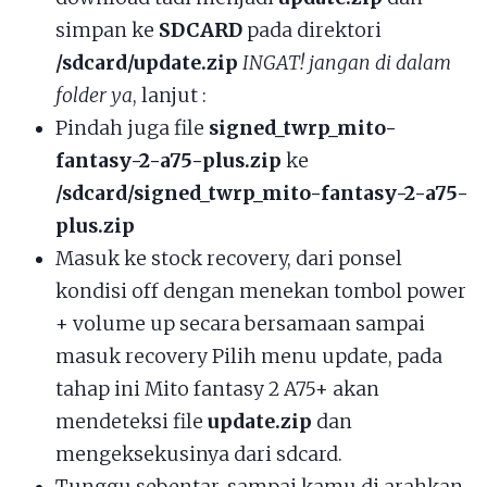
simpan ke
SDCARD
pada direktori
/sdcard/update.zip
INGAT! jangan di dalam
folder ya
, lanjut :
Pindah juga file
signed_twrp_mito-
fantasy-2-a75-plus.zip
ke
/sdcard/signed_twrp_mito-fantasy-2-a75-
plus.zip
Masuk ke stock recovery, dari ponsel
kondisi off dengan menekan tombol power
+ volume up secara bersamaan sampai
masuk recovery Pilih menu update, pada
tahap ini Mito fantasy 2 A75+ akan
mendeteksi file
update.zip
dan
mengeksekusinya dari sdcard.
Tunggu sebentar, sampai kamu di arahkan