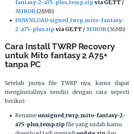
fantasy-2-a75-plus_temp.zip
via GE.TT /
MIROR
(28Mb)
DOWNLOAD signed_twrp_mito-fantasy-
2-a75-plus.zip
via GE.TT /
MIROR
(36Mb)
Cara Install TWRP Recovery
untuk Mito fantasy 2 A75+
tanpa PC
Setelah punya file TWRP nya, kamu dapat
menginstallnya sendiri dengan cara seperti
berikut:
Rename
unsigned_twrp_mito-fantasy-2-
a75-plus_temp.zip
file yang sudah kamu
download tadi menjadi
update.zip
dan