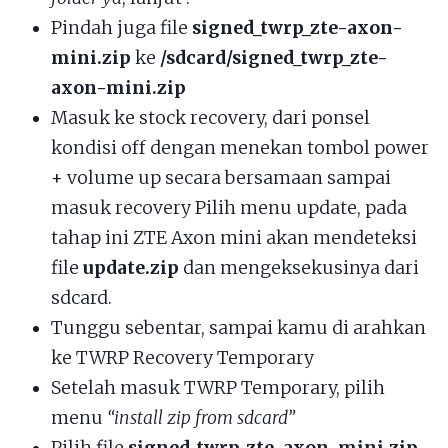
Pindah juga file
signed_twrp_zte-axon-
mini.zip
ke
/sdcard/signed_twrp_zte-
axon-mini.zip
Masuk ke stock recovery, dari ponsel
kondisi off dengan menekan tombol power
+ volume up secara bersamaan sampai
masuk recovery Pilih menu update, pada
tahap ini ZTE Axon mini akan mendeteksi
file
update.zip
dan mengeksekusinya dari
sdcard.
Tunggu sebentar, sampai kamu di arahkan
ke TWRP Recovery Temporary
Setelah masuk TWRP Temporary, pilih
menu
“install zip from sdcard”
Pilih file
signed_twrp_zte-axon-mini.zip