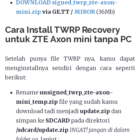
DOWNLOAD signed_twrp_zte-axon-
mini.zip
via GE.TT /
MIROR
(36Mb)
Cara Install TWRP Recovery
untuk ZTE Axon mini tanpa PC
Setelah punya file TWRP nya, kamu dapat
menginstallnya sendiri dengan cara seperti
berikut:
Rename
unsigned_twrp_zte-axon-
mini_temp.zip
file yang sudah kamu
download tadi menjadi
update.zip
dan
simpan ke
SDCARD
pada direktori
/sdcard/update.zip
INGAT! jangan di dalam
folder ya
, lanjut :